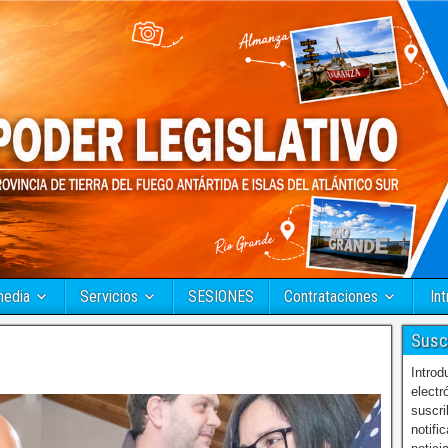
media
Servicios
SESIONES
Contrataciones
Int
Susc
Introd
electr
suscri
notifi