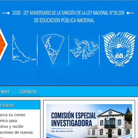
ranet
Contacto
ríbase
uzca su correo
ónico para
birse y recibir
caciones de nuevas