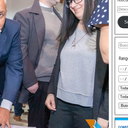
notici
S
Rang