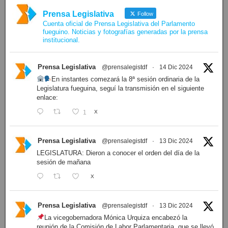
Prensa Legislativa
Follow
Cuenta oficial de Prensa Legislativa del Parlamento
fueguino. Noticias y fotografías generadas por la prensa
institucional.
Prensa Legislativa
@prensalegistdf
·
14 Dic 2024
En instantes comezará la 8ª sesión ordinaria de la
Legislatura fueguina, seguí la transmisión en el siguiente
enlace:
1
X
Prensa Legislativa
@prensalegistdf
·
13 Dic 2024
LEGISLATURA: Dieron a conocer el orden del día de la
sesión de mañana
X
Prensa Legislativa
@prensalegistdf
·
13 Dic 2024
La vicegobernadora Mónica Urquiza encabezó la
reunión de la Comisión de Labor Parlamentaria, que se llevó