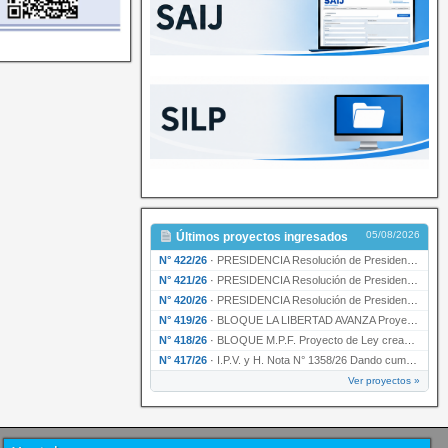
05/08/2026
Últimos proyectos ingresados
N° 422/26
·
PRESIDENCIA Resolución de Presidencia N° 200/26 para su ratificación.
N° 421/26
·
PRESIDENCIA Resolución de Presidencia N° 199/26 para su ratificación.
N° 420/26
·
PRESIDENCIA Resolución de Presidencia N° 198/26 para su ratificación.
N° 419/26
·
BLOQUE LA LIBERTAD AVANZA Proyecto de Ley declarando la esencialidad del servicio educativ…
N° 418/26
·
BLOQUE M.P.F. Proyecto de Ley creando el Ente Único Regulador de servicios públicos de la …
N° 417/26
·
I.P.V. y H. Nota N° 1358/26 Dando cumplimiento al artículo 29 de la Ley provincial N° 1399…
Ver proyectos »