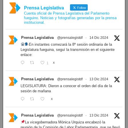
Prensa Legislativa
Follow
Cuenta oficial de Prensa Legislativa del Parlamento
fueguino. Noticias y fotografías generadas por la prensa
institucional.
Prensa Legislativa
@prensalegistdf
·
14 Dic 2024
En instantes comezará la 8ª sesión ordinaria de la
Legislatura fueguina, seguí la transmisión en el siguiente
enlace:
1
X
Prensa Legislativa
@prensalegistdf
·
13 Dic 2024
LEGISLATURA: Dieron a conocer el orden del día de la
sesión de mañana
X
Prensa Legislativa
@prensalegistdf
·
13 Dic 2024
La vicegobernadora Mónica Urquiza encabezó la
reunión de la Comisión de Labor Parlamentaria, que se llevó