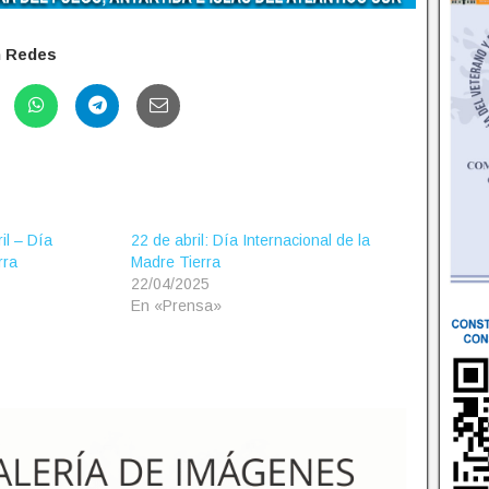
n Redes
l – Día
22 de abril: Día Internacional de la
rra
Madre Tierra
22/04/2025
En «Prensa»