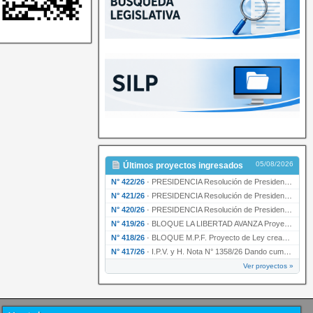
05/08/2026
Últimos proyectos ingresados
N° 422/26
·
PRESIDENCIA Resolución de Presidencia N° 200/26 para su ratificación.
N° 421/26
·
PRESIDENCIA Resolución de Presidencia N° 199/26 para su ratificación.
N° 420/26
·
PRESIDENCIA Resolución de Presidencia N° 198/26 para su ratificación.
N° 419/26
·
BLOQUE LA LIBERTAD AVANZA Proyecto de Ley declarando la esencialidad del servicio educativ…
N° 418/26
·
BLOQUE M.P.F. Proyecto de Ley creando el Ente Único Regulador de servicios públicos de la …
N° 417/26
·
I.P.V. y H. Nota N° 1358/26 Dando cumplimiento al artículo 29 de la Ley provincial N° 1399…
Ver proyectos »