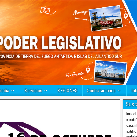
media
Servicios
SESIONES
Contrataciones
Int
Susc
Introd
electr
suscri
notifi