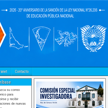
ranet
Contacto
ríbase
uzca su correo
ónico para
birse y recibir
caciones de nuevas