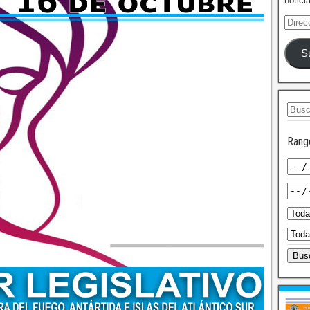
notici
S
Rang