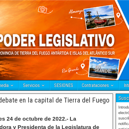
media
Servicios
SESIONES
Contrataciones
Int
Susc
ebate en la capital de Tierra del Fuego
Introd
electr
es 24 de octubre de 2022.- La
suscri
notifi
ora y Presidenta de la Legislatura de