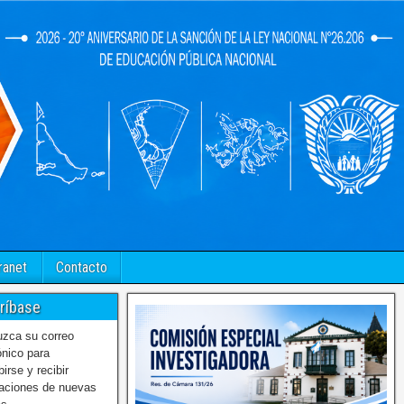
ranet
Contacto
ríbase
uzca su correo
ónico para
birse y recibir
caciones de nuevas