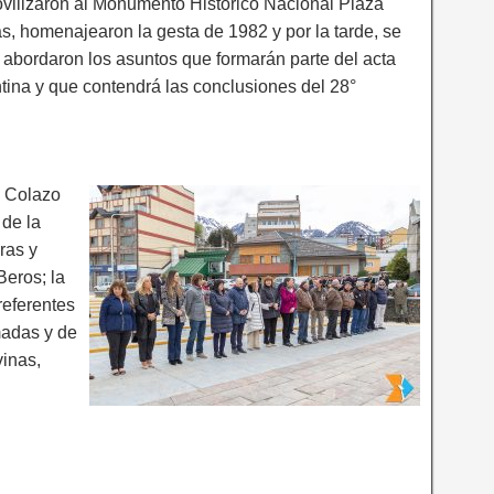
vilizaron al Monumento Histórico Nacional Plaza
s, homenajearon la gesta de 1982 y por la tarde, se
abordaron los asuntos que formarán parte del acta
ntina y que contendrá las conclusiones del 28°
a Colazo
 de la
ras y
Beros; la
referentes
madas y de
vinas,