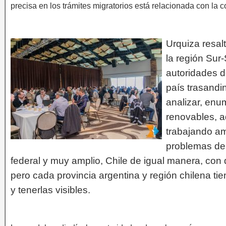
precisa en los trámites migratorios está relacionada con la 
Urquiza resalt
la región Sur-
autoridades d
país trasandi
analizar, enu
renovables, a
trabajando am
problemas de 
federal y muy amplio, Chile de igual manera, con 
pero cada provincia argentina y región chilena tien
y tenerlas visibles.