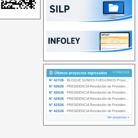
07/08/2026
Últimos proyectos ingresados
N° 427/26
·
BLOQUE SOMOS FUEGUINOS Proyecto de Declaración declarando de interés provincial PRESIDENCI…
N° 426/26
·
PRESIDENCIA Resolución de Presidencia N° 216/26 declarando de interés provincial la labor …
N° 425/26
·
PRESIDENCIA Resolución de Presidencia N° 212/26 declarando de interés provincial el “50° A…
N° 424/26
·
PRESIDENCIA Resolución de Presidencia Nº 210/26 declarando de interés provincial el proyec…
N° 423/26
·
PRESIDENCIA Resolución de Presidencia Nº 209/26 declarando de interés provincial la presen…
N° 422/26
·
PRESIDENCIA Resolución de Presidencia N° 200/26 para su ratificación.
Ver proyectos »