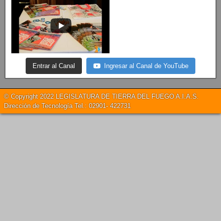
Entrar al Canal
Ingresar al Canal de YouTube
© Copyright 2022 LEGISLATURA DE TIERRA DEL FUEGO A.I.A.S.
Dirección de Tecnología Tel.: 02901- 422731
Descubre más desde Legislatura TDF
A.I.A.S.
Suscríbete ahora para seguir leyendo y obtener acceso al
archivo completo.
Seguir leyendo