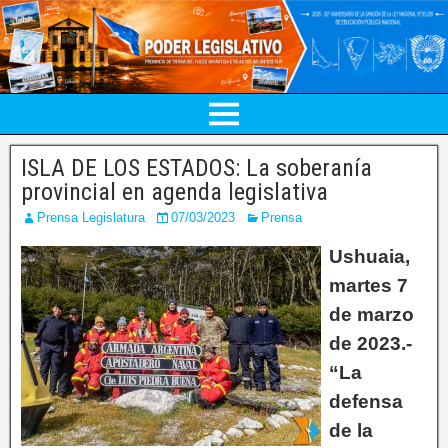
ISLA DE LOS ESTADOS: La soberanía
provincial en agenda legislativa
Prensa Legislatura
07/03/2023
Prensa
Ushuaia,
martes 7
de marzo
de 2023.-
“La
defensa
de la