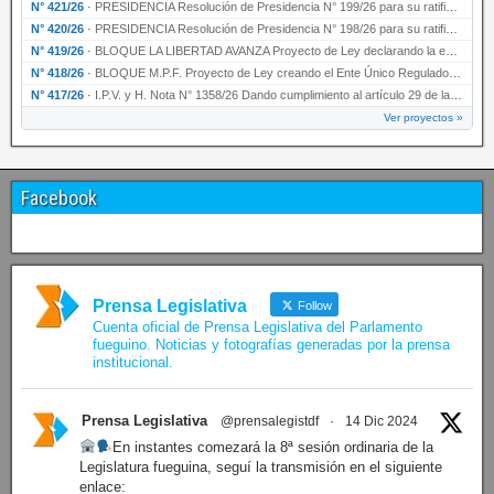
N° 421/26
·
PRESIDENCIA Resolución de Presidencia N° 199/26 para su ratificación.
N° 420/26
·
PRESIDENCIA Resolución de Presidencia N° 198/26 para su ratificación.
N° 419/26
·
BLOQUE LA LIBERTAD AVANZA Proyecto de Ley declarando la esencialidad del servicio educativ…
N° 418/26
·
BLOQUE M.P.F. Proyecto de Ley creando el Ente Único Regulador de servicios públicos de la …
N° 417/26
·
I.P.V. y H. Nota N° 1358/26 Dando cumplimiento al artículo 29 de la Ley provincial N° 1399…
Ver proyectos »
Facebook
Prensa Legislativa
Follow
Cuenta oficial de Prensa Legislativa del Parlamento
fueguino. Noticias y fotografías generadas por la prensa
institucional.
Prensa Legislativa
@prensalegistdf
·
14 Dic 2024
En instantes comezará la 8ª sesión ordinaria de la
Legislatura fueguina, seguí la transmisión en el siguiente
enlace: