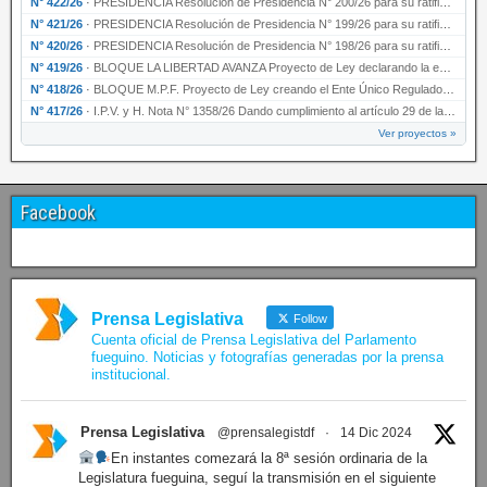
N° 422/26
·
PRESIDENCIA Resolución de Presidencia N° 200/26 para su ratificación.
N° 421/26
·
PRESIDENCIA Resolución de Presidencia N° 199/26 para su ratificación.
N° 420/26
·
PRESIDENCIA Resolución de Presidencia N° 198/26 para su ratificación.
N° 419/26
·
BLOQUE LA LIBERTAD AVANZA Proyecto de Ley declarando la esencialidad del servicio educativ…
N° 418/26
·
BLOQUE M.P.F. Proyecto de Ley creando el Ente Único Regulador de servicios públicos de la …
N° 417/26
·
I.P.V. y H. Nota N° 1358/26 Dando cumplimiento al artículo 29 de la Ley provincial N° 1399…
Ver proyectos »
Facebook
Prensa Legislativa
Follow
Cuenta oficial de Prensa Legislativa del Parlamento
fueguino. Noticias y fotografías generadas por la prensa
institucional.
Prensa Legislativa
@prensalegistdf
·
14 Dic 2024
En instantes comezará la 8ª sesión ordinaria de la
Legislatura fueguina, seguí la transmisión en el siguiente