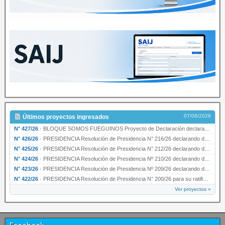
07/08/2026
Últimos proyectos ingresados
N° 427/26
·
BLOQUE SOMOS FUEGUINOS Proyecto de Declaración declarando de interés provincial PRESIDENCI…
N° 426/26
·
PRESIDENCIA Resolución de Presidencia N° 216/26 declarando de interés provincial la labor …
N° 425/26
·
PRESIDENCIA Resolución de Presidencia N° 212/26 declarando de interés provincial el “50° A…
N° 424/26
·
PRESIDENCIA Resolución de Presidencia Nº 210/26 declarando de interés provincial el proyec…
N° 423/26
·
PRESIDENCIA Resolución de Presidencia Nº 209/26 declarando de interés provincial la presen…
N° 422/26
·
PRESIDENCIA Resolución de Presidencia N° 200/26 para su ratificación.
Ver proyectos »