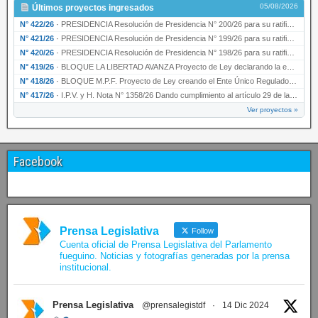
05/08/2026
Últimos proyectos ingresados
N° 422/26
·
PRESIDENCIA Resolución de Presidencia N° 200/26 para su ratificación.
N° 421/26
·
PRESIDENCIA Resolución de Presidencia N° 199/26 para su ratificación.
N° 420/26
·
PRESIDENCIA Resolución de Presidencia N° 198/26 para su ratificación.
N° 419/26
·
BLOQUE LA LIBERTAD AVANZA Proyecto de Ley declarando la esencialidad del servicio educativ…
N° 418/26
·
BLOQUE M.P.F. Proyecto de Ley creando el Ente Único Regulador de servicios públicos de la …
N° 417/26
·
I.P.V. y H. Nota N° 1358/26 Dando cumplimiento al artículo 29 de la Ley provincial N° 1399…
Ver proyectos »
Facebook
Prensa Legislativa
Follow
Cuenta oficial de Prensa Legislativa del Parlamento
fueguino. Noticias y fotografías generadas por la prensa
institucional.
Prensa Legislativa
@prensalegistdf
·
14 Dic 2024