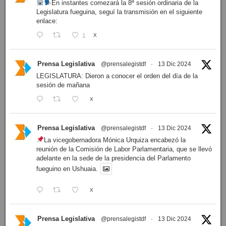
En instantes comezará la 8ª sesión ordinaria de la
Legislatura fueguina, seguí la transmisión en el siguiente
enlace:
1
X
Prensa Legislativa
@prensalegistdf
·
13 Dic 2024
LEGISLATURA: Dieron a conocer el orden del día de la
sesión de mañana
X
Prensa Legislativa
@prensalegistdf
·
13 Dic 2024
La vicegobernadora Mónica Urquiza encabezó la
reunión de la Comisión de Labor Parlamentaria, que se llevó
adelante en la sede de la presidencia del Parlamento
fueguino en Ushuaia.
X
Prensa Legislativa
@prensalegistdf
·
13 Dic 2024