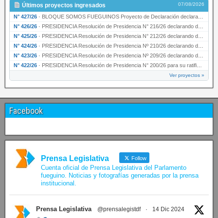
07/08/2026
Últimos proyectos ingresados
N° 427/26
·
BLOQUE SOMOS FUEGUINOS Proyecto de Declaración declarando de interés provincial PRESIDENCI…
N° 426/26
·
PRESIDENCIA Resolución de Presidencia N° 216/26 declarando de interés provincial la labor …
N° 425/26
·
PRESIDENCIA Resolución de Presidencia N° 212/26 declarando de interés provincial el “50° A…
N° 424/26
·
PRESIDENCIA Resolución de Presidencia Nº 210/26 declarando de interés provincial el proyec…
N° 423/26
·
PRESIDENCIA Resolución de Presidencia Nº 209/26 declarando de interés provincial la presen…
N° 422/26
·
PRESIDENCIA Resolución de Presidencia N° 200/26 para su ratificación.
Ver proyectos »
Facebook
Prensa Legislativa
Follow
Cuenta oficial de Prensa Legislativa del Parlamento
fueguino. Noticias y fotografías generadas por la prensa
institucional.
Prensa Legislativa
@prensalegistdf
·
14 Dic 2024