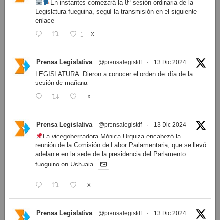
En instantes comezará la 8ª sesión ordinaria de la
Legislatura fueguina, seguí la transmisión en el siguiente
enlace:
1
X
Prensa Legislativa
@prensalegistdf
·
13 Dic 2024
LEGISLATURA: Dieron a conocer el orden del día de la
sesión de mañana
X
Prensa Legislativa
@prensalegistdf
·
13 Dic 2024
La vicegobernadora Mónica Urquiza encabezó la
reunión de la Comisión de Labor Parlamentaria, que se llevó
adelante en la sede de la presidencia del Parlamento
fueguino en Ushuaia.
X
Prensa Legislativa
@prensalegistdf
·
13 Dic 2024