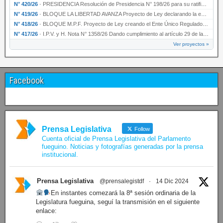
N° 420/26
·
PRESIDENCIA Resolución de Presidencia N° 198/26 para su ratificación.
N° 419/26
·
BLOQUE LA LIBERTAD AVANZA Proyecto de Ley declarando la esencialidad del servicio educativ…
N° 418/26
·
BLOQUE M.P.F. Proyecto de Ley creando el Ente Único Regulador de servicios públicos de la …
N° 417/26
·
I.P.V. y H. Nota N° 1358/26 Dando cumplimiento al artículo 29 de la Ley provincial N° 1399…
Ver proyectos »
Facebook
Prensa Legislativa
Follow
Cuenta oficial de Prensa Legislativa del Parlamento
fueguino. Noticias y fotografías generadas por la prensa
institucional.
Prensa Legislativa
@prensalegistdf
·
14 Dic 2024
En instantes comezará la 8ª sesión ordinaria de la
Legislatura fueguina, seguí la transmisión en el siguiente
enlace: