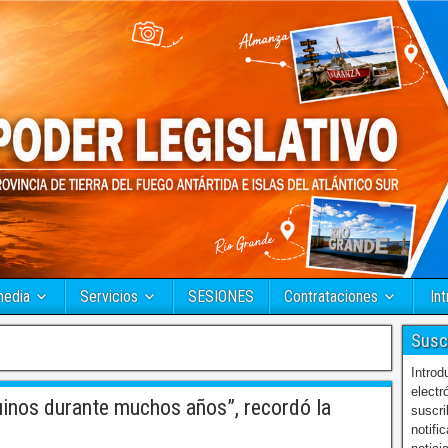
media
Servicios
SESIONES
Contrataciones
Int
Susc
Introd
electr
uinos durante muchos años”, recordó la
suscri
notifi