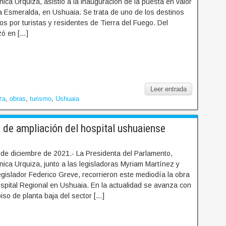
ca Urquiza, asistió a la inauguración de la puesta en valor
a Esmeralda, en Ushuaia. Se trata de uno de los destinos
s por turistas y residentes de Tierra del Fuego. Del
zó en […]
Leer entrada
za
,
obras
,
turismo
,
Ushuaia
de ampliación del hospital ushuaiense
 de diciembre de 2021.- La Presidenta del Parlamento,
ica Urquiza, junto a las legisladoras Myriam Martínez y
egislador Federico Greve, recorrieron este mediodía la obra
spital Regional en Ushuaia. En la actualidad se avanza con
piso de planta baja del sector […]