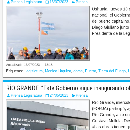
Prensa Legislatura
13/07/2023
Prensa
Ushuaia, jueves 13 d
nacional, el Gobiern
del puerto capitalino
Diego Giuliano junto
Presidenta de la Leg
Actualizado: 13/07/2023 — 18:18
Etiquetas:
Legislatura
,
Monica Urquiza
,
obras
,
Puerto
,
Tierra del Fuego
,
U
RÍO GRANDE: “Este Gobierno sigue inaugurando obr
Prensa Legislatura
24/05/2023
Prensa
Río Grande, miércol
(FORJA) participó, a
Río Grande, acto en
Gustavo Mellela. Des
«Las obras tienen qu