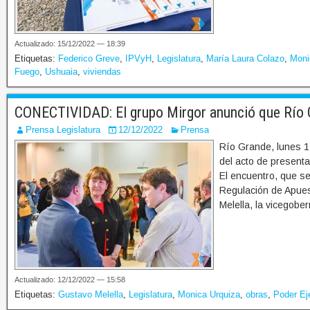
Actualizado: 15/12/2022 — 18:39
Etiquetas:
Federico Greve
,
IPVyH
,
Legislatura
,
María Laura Colazo
,
Moni
Fuego
,
Ushuaia
,
viviendas
CONECTIVIDAD: El grupo Mirgor anunció que Río G
Prensa Legislatura
12/12/2022
Prensa
Río Grande, lunes 12
del acto de presenta
El encuentro, que se 
Regulación de Apues
Melella, la vicegobe
Actualizado: 12/12/2022 — 15:58
Etiquetas:
Gustavo Melella
,
Legislatura
,
Monica Urquiza
,
obras
,
Poder Ej