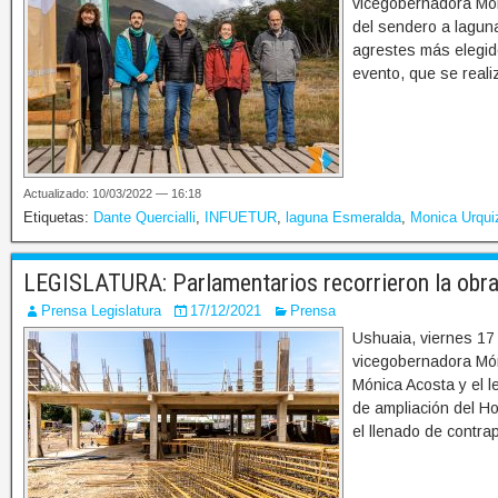
vicegobernadora Móni
del sendero a lagun
agrestes más elegido
evento, que se reali
Actualizado: 10/03/2022 — 16:18
Etiquetas:
Dante Quercialli
,
INFUETUR
,
laguna Esmeralda
,
Monica Urqui
LEGISLATURA: Parlamentarios recorrieron la obra 
Prensa Legislatura
17/12/2021
Prensa
Ushuaia, viernes 17
vicegobernadora Món
Mónica Acosta y el l
de ampliación del Ho
el llenado de contra