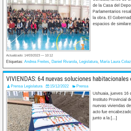
de la Casa del Depor
Parlamentarios resal
la obra. El Gobernad
espacios de similar
Actualizado: 14/03/2023 — 10:12
Etiquetas:
Andrea Freites
,
Daniel Rivarola
,
Legislatura
,
María Laura Cola
VIVIENDAS: 64 nuevas soluciones habitacionales
Prensa Legislatura
15/12/2022
Prensa
Ushuaia, jueves 16 d
Instituto Provincial 
nuevas viviendas del
acto fue encabezado 
junto a la […]