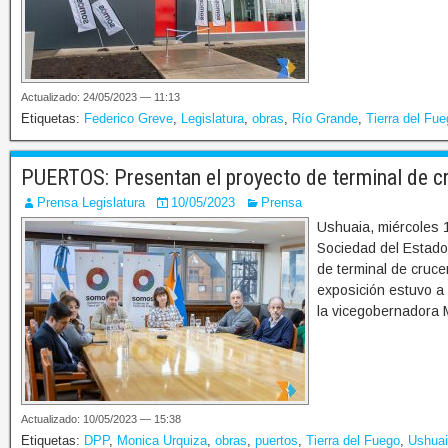
Actualizado: 24/05/2023 — 11:13
Etiquetas:
Federico Greve
,
Legislatura
,
obras
,
Río Grande
,
Tierra del Fu
PUERTOS: Presentan el proyecto de terminal de c
Prensa Legislatura
10/05/2023
Prensa
Ushuaia, miércoles 
Sociedad del Estado
de terminal de cruce
exposición estuvo a 
la vicegobernadora 
Actualizado: 10/05/2023 — 15:38
Etiquetas:
DPP
,
Monica Urquiza
,
obras
,
puertos
,
Tierra del Fuego
,
Ushua