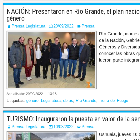
NACIÓN: Presentaron en Río Grande, el plan nacio
género
Prensa Legislatura
20/09/2022
Prensa
Río Grande, martes 
de la Nación, Gabriel
Géneros y Diversidad
conocer las obras qu
fueron parte integra
Actualizado: 20/09/2022 — 13:18
Etiquetas:
género
,
Legislatura
,
obras
,
Río Grande
,
Tierra del Fuego
TURISMO: Inauguraron la puesta en valor de la se
Prensa Legislatura
10/03/2022
Prensa
Ushuaia, jueves 10 d