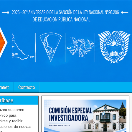
ranet
Contacto
ríbase
uzca su correo
ónico para
birse y recibir
caciones de nuevas