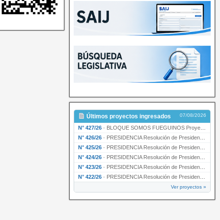
07/08/2026
Últimos proyectos ingresados
N° 427/26
·
BLOQUE SOMOS FUEGUINOS Proyecto de Declaración declarando de interés provincial PRESIDENCI…
N° 426/26
·
PRESIDENCIA Resolución de Presidencia N° 216/26 declarando de interés provincial la labor …
N° 425/26
·
PRESIDENCIA Resolución de Presidencia N° 212/26 declarando de interés provincial el “50° A…
N° 424/26
·
PRESIDENCIA Resolución de Presidencia Nº 210/26 declarando de interés provincial el proyec…
N° 423/26
·
PRESIDENCIA Resolución de Presidencia Nº 209/26 declarando de interés provincial la presen…
N° 422/26
·
PRESIDENCIA Resolución de Presidencia N° 200/26 para su ratificación.
Ver proyectos »