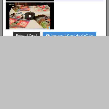
Entrar al Canal
Ingresar al Canal de YouTube
© Copyright 2022 LEGISLATURA DE TIERRA DEL FUEGO A.I.A.S.
Dirección de Tecnología Tel.: 02901- 422731
Descubre más desde Legislatura TDF
A.I.A.S.
Suscríbete ahora para seguir leyendo y obtener acceso al
archivo completo.
Seguir leyendo