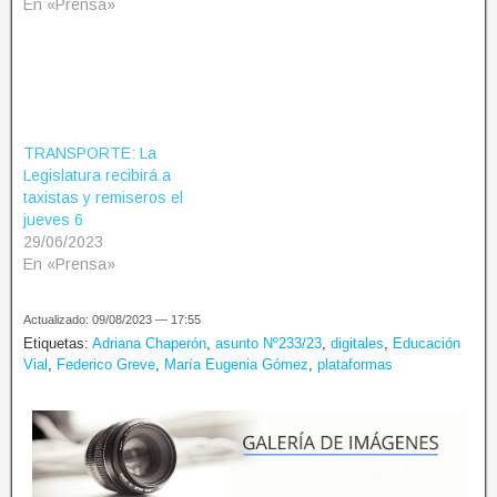
En «Prensa»
TRANSPORTE: La
Legislatura recibirá a
taxistas y remiseros el
jueves 6
29/06/2023
En «Prensa»
Actualizado: 09/08/2023 — 17:55
Etiquetas:
Adriana Chaperón
,
asunto Nº233/23
,
digitales
,
Educación
Vial
,
Federico Greve
,
María Eugenia Gómez
,
plataformas