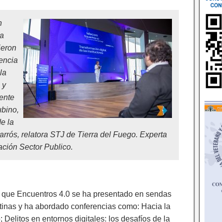
n
ta
ieron
dencia
la
 y
ente
ubino,
e la
rrós, relatora STJ de Tierra del Fuego. Experta
ación Sector Publico.
, que Encuentros 4.0 se ha presentado en sendas
tinas y ha abordado conferencias como: Hacia la
o; Delitos en entornos digitales: los desafíos de la