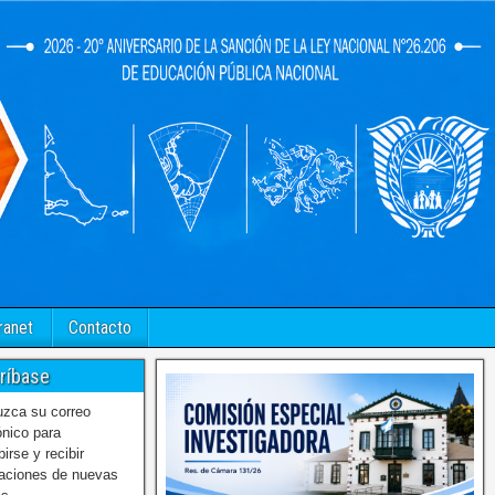
ranet
Contacto
ríbase
uzca su correo
ónico para
birse y recibir
caciones de nuevas