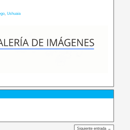
ego
,
Ushuaia
Siguiente entrada →