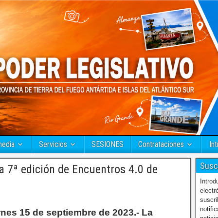
media
Servicios
SESIONES
Contrataciones
Int
Susc
a 7ª edición de Encuentros 4.0 de
Introd
electr
suscri
notifi
rnes 15 de septiembre de 2023.- La