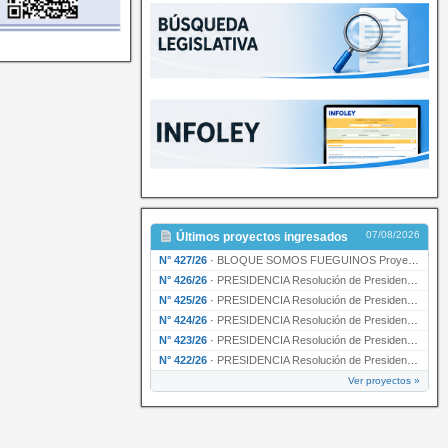
07/08/2026
Últimos proyectos ingresados
N° 427/26
·
BLOQUE SOMOS FUEGUINOS Proyecto de Declaración declarando de interés provincial PRESIDENCI…
N° 426/26
·
PRESIDENCIA Resolución de Presidencia N° 216/26 declarando de interés provincial la labor …
N° 425/26
·
PRESIDENCIA Resolución de Presidencia N° 212/26 declarando de interés provincial el “50° A…
N° 424/26
·
PRESIDENCIA Resolución de Presidencia Nº 210/26 declarando de interés provincial el proyec…
N° 423/26
·
PRESIDENCIA Resolución de Presidencia Nº 209/26 declarando de interés provincial la presen…
N° 422/26
·
PRESIDENCIA Resolución de Presidencia N° 200/26 para su ratificación.
Ver proyectos »