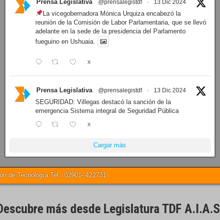
Prensa Legislativa
@prensalegistdf
·
13 Dic 2024
La vicegobernadora Mónica Urquiza encabezó la
reunión de la Comisión de Labor Parlamentaria, que se llevó
adelante en la sede de la presidencia del Parlamento
fueguino en Ushuaia.
X
Prensa Legislativa
@prensalegistdf
·
13 Dic 2024
SEGURIDAD: Villegas destacó la sanción de la
emergencia Sistema integral de Seguridad Pública
X
Cargar más
 de Tecnología Tel.: 02901- 422731
Descubre más desde Legislatura TDF A.I.A.S