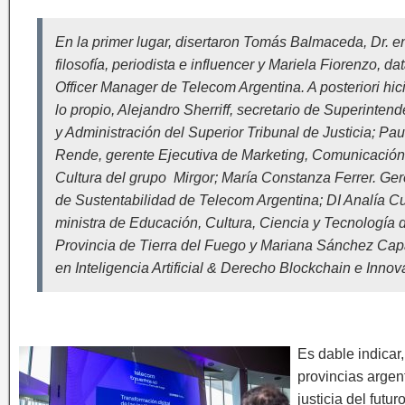
En la primer lugar, disertaron Tomás Balmaceda, Dr. e
filosofía, periodista e influencer y Mariela Fiorenzo, da
Officer Manager de Telecom Argentina. A posteriori hic
lo propio, Alejandro Sherriff, secretario de Superinten
y Administración del Superior Tribunal de Justicia; Pau
Rende, gerente Ejecutiva de Marketing, Comunicación
Cultura del grupo Mirgor; María Constanza Ferrer. Ger
de Sustentabilidad de Telecom Argentina; DI Analía C
ministra de Educación, Cultura, Ciencia y Tecnología d
Provincia de Tierra del Fuego y Mariana Sánchez Capa
en Inteligencia Artificial & Derecho Blockchain e Innov
Es dable indicar
provincias argen
justicia del futur