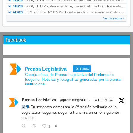
N° 419/26
·
BLOQUE LA LIBERTAD AVANZA Proyecto de Ley declarando la esencialidad del servicio educativ…
N° 418/26
·
BLOQUE M.P.F. Proyecto de Ley creando el Ente Único Regulador de servicios públicos de la …
N° 417/26
·
I.P.V. y H. Nota N° 1358/26 Dando cumplimiento al artículo 29 de la Ley provincial N° 1399…
Ver proyectos »
Facebook
Prensa Legislativa
Follow
Cuenta oficial de Prensa Legislativa del Parlamento
fueguino. Noticias y fotografías generadas por la prensa
institucional.
Prensa Legislativa
@prensalegistdf
·
14 Dic 2024
En instantes comezará la 8ª sesión ordinaria de la
Legislatura fueguina, seguí la transmisión en el siguiente
enlace:
1
X