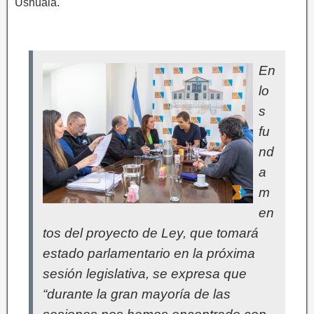
Ushuaia.
En
lo
s
fu
nd
a
m
en
tos del proyecto de Ley, que tomará
estado parlamentario en la próxima
sesión legislativa, se expresa que
“durante la gran mayoría de las