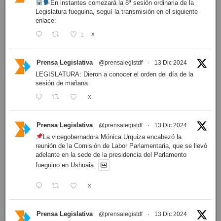
En instantes comezará la 8ª sesión ordinaria de la
Legislatura fueguina, seguí la transmisión en el siguiente
enlace:
1
X
Prensa Legislativa
@prensalegistdf
·
13 Dic 2024
LEGISLATURA: Dieron a conocer el orden del día de la
sesión de mañana
X
Prensa Legislativa
@prensalegistdf
·
13 Dic 2024
La vicegobernadora Mónica Urquiza encabezó la
reunión de la Comisión de Labor Parlamentaria, que se llevó
adelante en la sede de la presidencia del Parlamento
fueguino en Ushuaia.
X
Prensa Legislativa
@prensalegistdf
·
13 Dic 2024