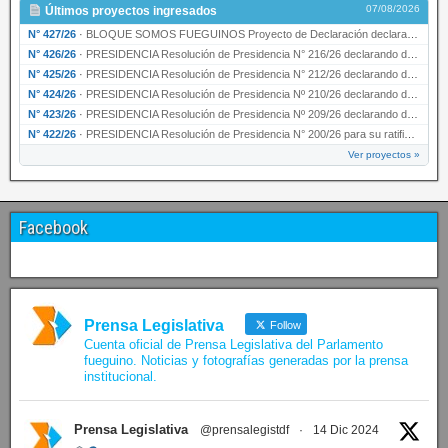
07/08/2026
Últimos proyectos ingresados
N° 427/26
·
BLOQUE SOMOS FUEGUINOS Proyecto de Declaración declarando de interés provincial PRESIDENCI…
N° 426/26
·
PRESIDENCIA Resolución de Presidencia N° 216/26 declarando de interés provincial la labor …
N° 425/26
·
PRESIDENCIA Resolución de Presidencia N° 212/26 declarando de interés provincial el “50° A…
N° 424/26
·
PRESIDENCIA Resolución de Presidencia Nº 210/26 declarando de interés provincial el proyec…
N° 423/26
·
PRESIDENCIA Resolución de Presidencia Nº 209/26 declarando de interés provincial la presen…
N° 422/26
·
PRESIDENCIA Resolución de Presidencia N° 200/26 para su ratificación.
Ver proyectos »
Facebook
Prensa Legislativa
Follow
Cuenta oficial de Prensa Legislativa del Parlamento
fueguino. Noticias y fotografías generadas por la prensa
institucional.
Prensa Legislativa
@prensalegistdf
·
14 Dic 2024