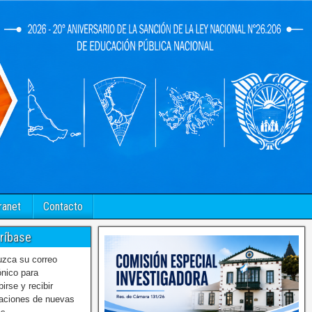
ranet
Contacto
ríbase
uzca su correo
ónico para
birse y recibir
caciones de nuevas