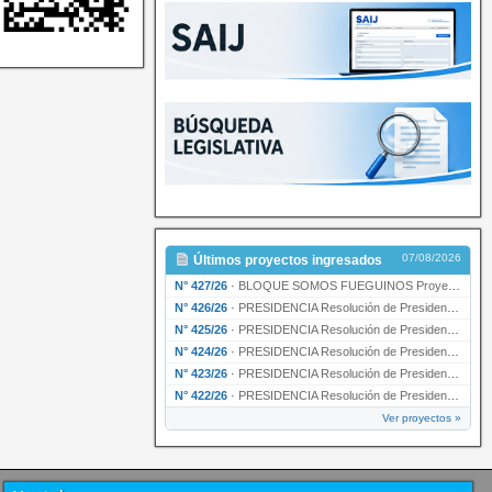
07/08/2026
Últimos proyectos ingresados
N° 427/26
·
BLOQUE SOMOS FUEGUINOS Proyecto de Declaración declarando de interés provincial PRESIDENCI…
N° 426/26
·
PRESIDENCIA Resolución de Presidencia N° 216/26 declarando de interés provincial la labor …
N° 425/26
·
PRESIDENCIA Resolución de Presidencia N° 212/26 declarando de interés provincial el “50° A…
N° 424/26
·
PRESIDENCIA Resolución de Presidencia Nº 210/26 declarando de interés provincial el proyec…
N° 423/26
·
PRESIDENCIA Resolución de Presidencia Nº 209/26 declarando de interés provincial la presen…
N° 422/26
·
PRESIDENCIA Resolución de Presidencia N° 200/26 para su ratificación.
Ver proyectos »