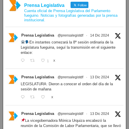
Prensa Legislativa
Follow
Cuenta oficial de Prensa Legislativa del Parlamento
fueguino. Noticias y fotografías generadas por la prensa
institucional.
Prensa Legislativa
@prensalegistdf
·
14 Dic 2024
En instantes comezará la 8ª sesión ordinaria de la
Legislatura fueguina, seguí la transmisión en el siguiente
enlace:
1
X
Prensa Legislativa
@prensalegistdf
·
13 Dic 2024
LEGISLATURA: Dieron a conocer el orden del día de la
sesión de mañana
X
Prensa Legislativa
@prensalegistdf
·
13 Dic 2024
La vicegobernadora Mónica Urquiza encabezó la
reunión de la Comisión de Labor Parlamentaria, que se llevó