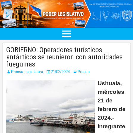
GOBIERNO: Operadores turísticos
antárticos se reunieron con autoridades
fueguinas
Prensa Legislatura
21/02/2024
Prensa
Ushuaia,
miércoles
21 de
febrero de
2024.-
Integrante