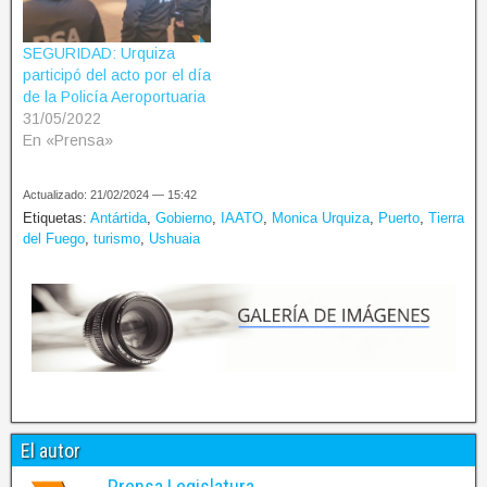
SEGURIDAD: Urquiza
participó del acto por el día
de la Policía Aeroportuaria
31/05/2022
En «Prensa»
Actualizado: 21/02/2024 — 15:42
Etiquetas:
Antártida
,
Gobierno
,
IAATO
,
Monica Urquiza
,
Puerto
,
Tierra
del Fuego
,
turismo
,
Ushuaia
El autor
Prensa Legislatura