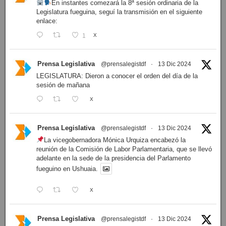
En instantes comezará la 8ª sesión ordinaria de la
Legislatura fueguina, seguí la transmisión en el siguiente
enlace:
1
X
Prensa Legislativa
@prensalegistdf
·
13 Dic 2024
LEGISLATURA: Dieron a conocer el orden del día de la
sesión de mañana
X
Prensa Legislativa
@prensalegistdf
·
13 Dic 2024
La vicegobernadora Mónica Urquiza encabezó la
reunión de la Comisión de Labor Parlamentaria, que se llevó
adelante en la sede de la presidencia del Parlamento
fueguino en Ushuaia.
X
Prensa Legislativa
@prensalegistdf
·
13 Dic 2024