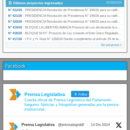
05/08/2026
Últimos proyectos ingresados
N° 422/26
·
PRESIDENCIA Resolución de Presidencia N° 200/26 para su ratificación.
N° 421/26
·
PRESIDENCIA Resolución de Presidencia N° 199/26 para su ratificación.
N° 420/26
·
PRESIDENCIA Resolución de Presidencia N° 198/26 para su ratificación.
N° 419/26
·
BLOQUE LA LIBERTAD AVANZA Proyecto de Ley declarando la esencialidad del servicio educativ…
N° 418/26
·
BLOQUE M.P.F. Proyecto de Ley creando el Ente Único Regulador de servicios públicos de la …
N° 417/26
·
I.P.V. y H. Nota N° 1358/26 Dando cumplimiento al artículo 29 de la Ley provincial N° 1399…
Ver proyectos »
Facebook
Prensa Legislativa
Follow
Cuenta oficial de Prensa Legislativa del Parlamento
fueguino. Noticias y fotografías generadas por la prensa
institucional.
Prensa Legislativa
@prensalegistdf
·
14 Dic 2024