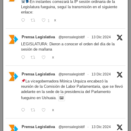
En instantes comezará la 8ª sesión ordinaria de la
Legislatura fueguina, seguí la transmisión en el siguiente
enlace:
1
X
Prensa Legislativa
@prensalegistdf
·
13 Dic 2024
LEGISLATURA: Dieron a conocer el orden del día de la
sesión de mañana
X
Prensa Legislativa
@prensalegistdf
·
13 Dic 2024
La vicegobernadora Mónica Urquiza encabezó la
reunión de la Comisión de Labor Parlamentaria, que se llevó
adelante en la sede de la presidencia del Parlamento
fueguino en Ushuaia.
X
Prensa Legislativa
@prensalegistdf
·
13 Dic 2024