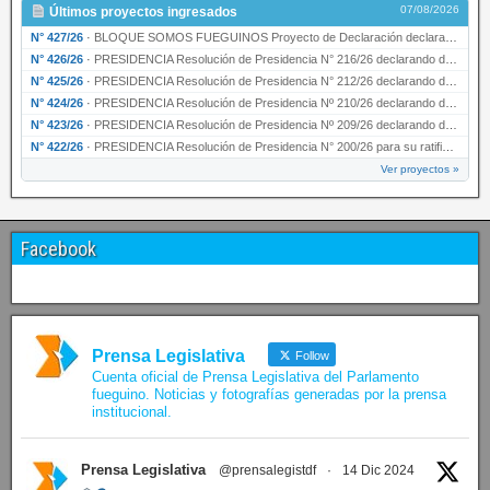
07/08/2026
Últimos proyectos ingresados
N° 427/26
·
BLOQUE SOMOS FUEGUINOS Proyecto de Declaración declarando de interés provincial PRESIDENCI…
N° 426/26
·
PRESIDENCIA Resolución de Presidencia N° 216/26 declarando de interés provincial la labor …
N° 425/26
·
PRESIDENCIA Resolución de Presidencia N° 212/26 declarando de interés provincial el “50° A…
N° 424/26
·
PRESIDENCIA Resolución de Presidencia Nº 210/26 declarando de interés provincial el proyec…
N° 423/26
·
PRESIDENCIA Resolución de Presidencia Nº 209/26 declarando de interés provincial la presen…
N° 422/26
·
PRESIDENCIA Resolución de Presidencia N° 200/26 para su ratificación.
Ver proyectos »
Facebook
Prensa Legislativa
Follow
Cuenta oficial de Prensa Legislativa del Parlamento
fueguino. Noticias y fotografías generadas por la prensa
institucional.
Prensa Legislativa
@prensalegistdf
·
14 Dic 2024