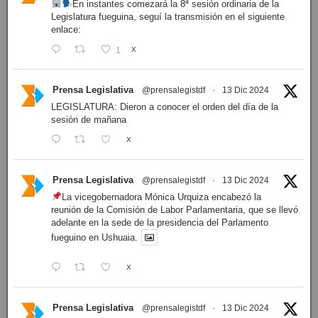
En instantes comezará la 8ª sesión ordinaria de la
Legislatura fueguina, seguí la transmisión en el siguiente
enlace:
1
X
Prensa Legislativa
@prensalegistdf
·
13 Dic 2024
LEGISLATURA: Dieron a conocer el orden del día de la
sesión de mañana
X
Prensa Legislativa
@prensalegistdf
·
13 Dic 2024
La vicegobernadora Mónica Urquiza encabezó la
reunión de la Comisión de Labor Parlamentaria, que se llevó
adelante en la sede de la presidencia del Parlamento
fueguino en Ushuaia.
X
Prensa Legislativa
@prensalegistdf
·
13 Dic 2024