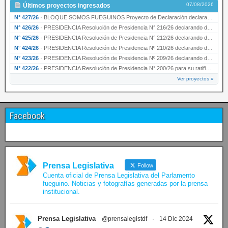
07/08/2026
Últimos proyectos ingresados
N° 427/26
·
BLOQUE SOMOS FUEGUINOS Proyecto de Declaración declarando de interés provincial PRESIDENCI…
N° 426/26
·
PRESIDENCIA Resolución de Presidencia N° 216/26 declarando de interés provincial la labor …
N° 425/26
·
PRESIDENCIA Resolución de Presidencia N° 212/26 declarando de interés provincial el “50° A…
N° 424/26
·
PRESIDENCIA Resolución de Presidencia Nº 210/26 declarando de interés provincial el proyec…
N° 423/26
·
PRESIDENCIA Resolución de Presidencia Nº 209/26 declarando de interés provincial la presen…
N° 422/26
·
PRESIDENCIA Resolución de Presidencia N° 200/26 para su ratificación.
Ver proyectos »
Facebook
Prensa Legislativa
Follow
Cuenta oficial de Prensa Legislativa del Parlamento
fueguino. Noticias y fotografías generadas por la prensa
institucional.
Prensa Legislativa
@prensalegistdf
·
14 Dic 2024