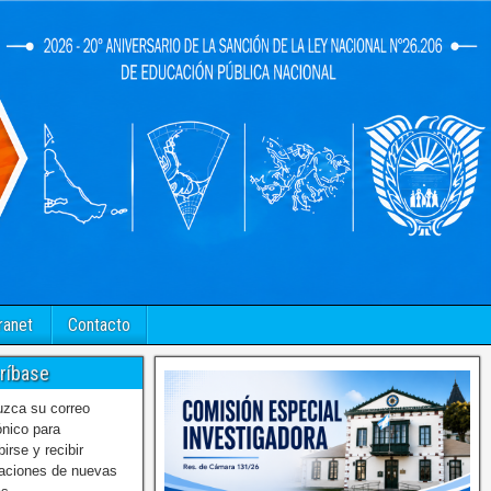
ranet
Contacto
ríbase
uzca su correo
ónico para
birse y recibir
caciones de nuevas