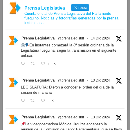
Prensa Legislativa
Follow
Cuenta oficial de Prensa Legislativa del Parlamento
fueguino. Noticias y fotografías generadas por la prensa
institucional.
Prensa Legislativa
@prensalegistdf
·
14 Dic 2024
En instantes comezará la 8ª sesión ordinaria de la
Legislatura fueguina, seguí la transmisión en el siguiente
enlace:
1
X
Prensa Legislativa
@prensalegistdf
·
13 Dic 2024
LEGISLATURA: Dieron a conocer el orden del día de la
sesión de mañana
X
Prensa Legislativa
@prensalegistdf
·
13 Dic 2024
La vicegobernadora Mónica Urquiza encabezó la
reunión de la Comisión de Labor Parlamentaria, que se llevó