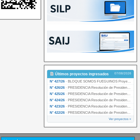
07/08/2026
Últimos proyectos ingresados
N° 427/26
·
BLOQUE SOMOS FUEGUINOS Proyecto de Declaración declarando de interés provincial PRESIDENCI…
N° 426/26
·
PRESIDENCIA Resolución de Presidencia N° 216/26 declarando de interés provincial la labor …
N° 425/26
·
PRESIDENCIA Resolución de Presidencia N° 212/26 declarando de interés provincial el “50° A…
N° 424/26
·
PRESIDENCIA Resolución de Presidencia Nº 210/26 declarando de interés provincial el proyec…
N° 423/26
·
PRESIDENCIA Resolución de Presidencia Nº 209/26 declarando de interés provincial la presen…
N° 422/26
·
PRESIDENCIA Resolución de Presidencia N° 200/26 para su ratificación.
Ver proyectos »