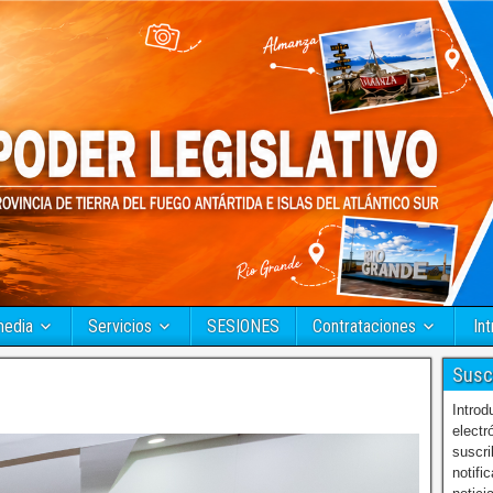
media
Servicios
SESIONES
Contrataciones
Int
Susc
Introd
electr
suscri
notifi