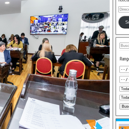
notici
S
Rang