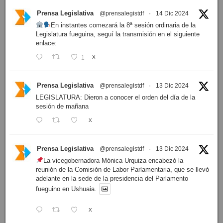
Prensa Legislativa
@prensalegistdf
·
14 Dic 2024
En instantes comezará la 8ª sesión ordinaria de la
Legislatura fueguina, seguí la transmisión en el siguiente
enlace:
1
X
Prensa Legislativa
@prensalegistdf
·
13 Dic 2024
LEGISLATURA: Dieron a conocer el orden del día de la
sesión de mañana
X
Prensa Legislativa
@prensalegistdf
·
13 Dic 2024
La vicegobernadora Mónica Urquiza encabezó la
reunión de la Comisión de Labor Parlamentaria, que se llevó
adelante en la sede de la presidencia del Parlamento
fueguino en Ushuaia.
X