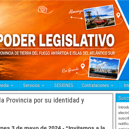
media
Servicios
SESIONES
Contrataciones
Int
Susc
la Provincia por su identidad y
Introd
electr
suscri
notifi
rnes 3 de mayo de 2024.- “Invitamos a la