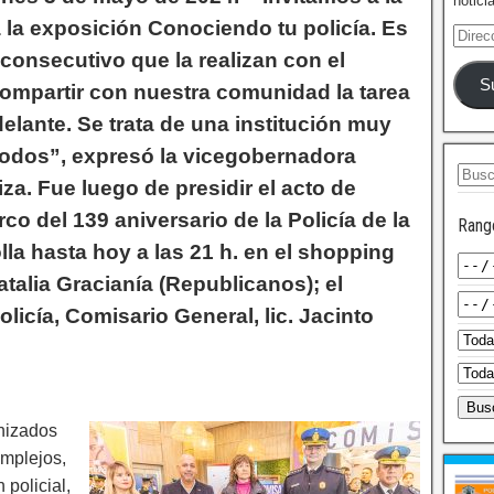
notici
la exposición Conociendo tu policía. Es
 consecutivo que la realizan con el
S
compartir con nuestra comunidad la tarea
elante. Se trata de una institución muy
todos”, expresó la vicegobernadora
za. Fue luego de presidir el acto de
co del 139 aniversario de la Policía de la
Rang
lla hasta hoy a las 21 h. en el shopping
atalia Gracianía (Republicanos); el
olicía, Comisario General, lic. Jacinto
anizados
omplejos,
policial,