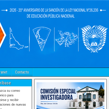
ranet
Contacto
ríbase
uzca su correo
ónico para
birse y recibir
caciones de nuevas