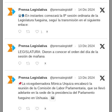
Prensa Legislativa
@prensalegistdf
·
14 Dic 2024
En instantes comezará la 8ª sesión ordinaria de la
Legislatura fueguina, seguí la transmisión en el siguiente
enlace:
1
X
Prensa Legislativa
@prensalegistdf
·
13 Dic 2024
LEGISLATURA: Dieron a conocer el orden del día de la
sesión de mañana
X
Prensa Legislativa
@prensalegistdf
·
13 Dic 2024
La vicegobernadora Mónica Urquiza encabezó la
reunión de la Comisión de Labor Parlamentaria, que se llevó
adelante en la sede de la presidencia del Parlamento
fueguino en Ushuaia.
X