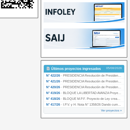
05/08/2026
Últimos proyectos ingresados
N° 422/26
·
PRESIDENCIA Resolución de Presidencia N° 200/26 para su ratificación.
N° 421/26
·
PRESIDENCIA Resolución de Presidencia N° 199/26 para su ratificación.
N° 420/26
·
PRESIDENCIA Resolución de Presidencia N° 198/26 para su ratificación.
N° 419/26
·
BLOQUE LA LIBERTAD AVANZA Proyecto de Ley declarando la esencialidad del servicio educativ…
N° 418/26
·
BLOQUE M.P.F. Proyecto de Ley creando el Ente Único Regulador de servicios públicos de la …
N° 417/26
·
I.P.V. y H. Nota N° 1358/26 Dando cumplimiento al artículo 29 de la Ley provincial N° 1399…
Ver proyectos »