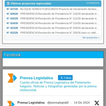
07/08/2026
Últimos proyectos ingresados
N° 427/26
·
BLOQUE SOMOS FUEGUINOS Proyecto de Declaración declarando de interés provincial PRESIDENCI…
N° 426/26
·
PRESIDENCIA Resolución de Presidencia N° 216/26 declarando de interés provincial la labor …
N° 425/26
·
PRESIDENCIA Resolución de Presidencia N° 212/26 declarando de interés provincial el “50° A…
N° 424/26
·
PRESIDENCIA Resolución de Presidencia Nº 210/26 declarando de interés provincial el proyec…
N° 423/26
·
PRESIDENCIA Resolución de Presidencia Nº 209/26 declarando de interés provincial la presen…
N° 422/26
·
PRESIDENCIA Resolución de Presidencia N° 200/26 para su ratificación.
Ver proyectos »
Facebook
Prensa Legislativa
Follow
Cuenta oficial de Prensa Legislativa del Parlamento
fueguino. Noticias y fotografías generadas por la prensa
institucional.
Prensa Legislativa
@prensalegistdf
·
14 Dic 2024