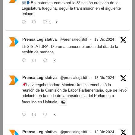
En instantes comezará la 8ª sesión ordinaria de la
Legislatura fueguina, seguí la transmisión en el siguiente
enlace:
1
X
Prensa Legislativa
@prensalegistdf
·
13 Dic 2024
LEGISLATURA: Dieron a conocer el orden del día de la
sesión de mañana
X
Prensa Legislativa
@prensalegistdf
·
13 Dic 2024
La vicegobernadora Mónica Urquiza encabezó la
reunión de la Comisión de Labor Parlamentaria, que se llevó
adelante en la sede de la presidencia del Parlamento
fueguino en Ushuaia.
X
Prensa Legislativa
@prensalegistdf
·
13 Dic 2024