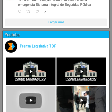
fueguino en Ushuaia.
X
Prensa Legislativa
@prensalegistdf
·
13 Dic 2024
SEGURIDAD: Villegas destacó la sanción de la
emergencia Sistema integral de Seguridad Pública
X
Cargar más
Youtube
Prensa Legislativa TDF