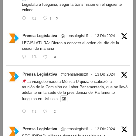
Prensa Legislativa
Follow
Cuenta oficial de Prensa Legislativa del Parlamento
fueguino. Noticias y fotografías generadas por la prensa
institucional.
Prensa Legislativa
@prensalegistdf
·
14 Dic 2024
En instantes comezará la 8ª sesión ordinaria de la
Legislatura fueguina, seguí la transmisión en el siguiente
enlace:
1
X
Prensa Legislativa
@prensalegistdf
·
13 Dic 2024
LEGISLATURA: Dieron a conocer el orden del día de la
sesión de mañana
X
Prensa Legislativa
@prensalegistdf
·
13 Dic 2024
La vicegobernadora Mónica Urquiza encabezó la
reunión de la Comisión de Labor Parlamentaria, que se llevó
adelante en la sede de la presidencia del Parlamento