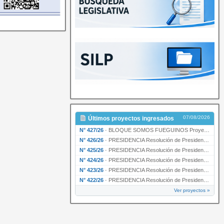
07/08/2026
Últimos proyectos ingresados
N° 427/26
·
BLOQUE SOMOS FUEGUINOS Proyecto de Declaración declarando de interés provincial PRESIDENCI…
N° 426/26
·
PRESIDENCIA Resolución de Presidencia N° 216/26 declarando de interés provincial la labor …
N° 425/26
·
PRESIDENCIA Resolución de Presidencia N° 212/26 declarando de interés provincial el “50° A…
N° 424/26
·
PRESIDENCIA Resolución de Presidencia Nº 210/26 declarando de interés provincial el proyec…
N° 423/26
·
PRESIDENCIA Resolución de Presidencia Nº 209/26 declarando de interés provincial la presen…
N° 422/26
·
PRESIDENCIA Resolución de Presidencia N° 200/26 para su ratificación.
Ver proyectos »