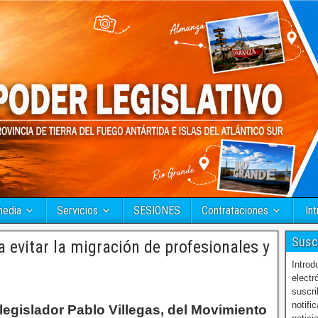
media
Servicios
SESIONES
Contrataciones
Int
Susc
 evitar la migración de profesionales y
Introd
electr
suscri
notifi
legislador Pablo Villegas, del Movimiento