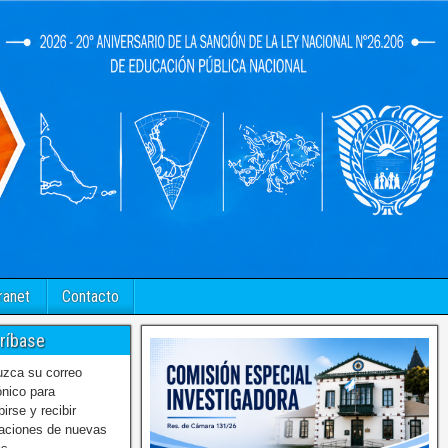
ranet
Contacto
ríbase
uzca su correo
ónico para
birse y recibir
caciones de nuevas