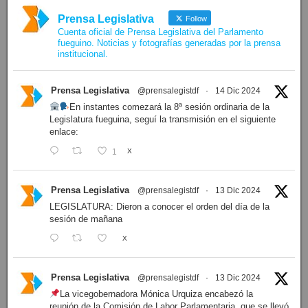
Prensa Legislativa
Follow
Cuenta oficial de Prensa Legislativa del Parlamento
fueguino. Noticias y fotografías generadas por la prensa
institucional.
Prensa Legislativa
@prensalegistdf
·
14 Dic 2024
En instantes comezará la 8ª sesión ordinaria de la
Legislatura fueguina, seguí la transmisión en el siguiente
enlace:
1
X
Prensa Legislativa
@prensalegistdf
·
13 Dic 2024
LEGISLATURA: Dieron a conocer el orden del día de la
sesión de mañana
X
Prensa Legislativa
@prensalegistdf
·
13 Dic 2024
La vicegobernadora Mónica Urquiza encabezó la
reunión de la Comisión de Labor Parlamentaria, que se llevó