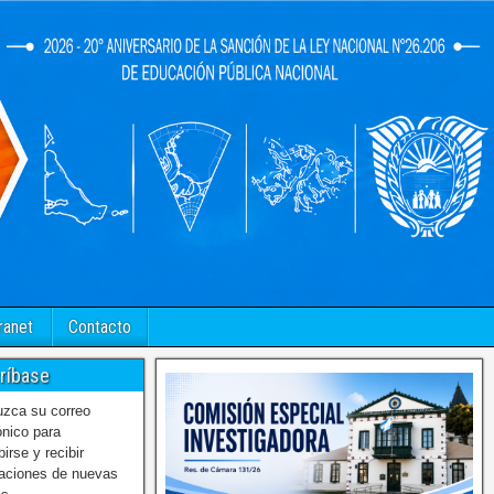
ranet
Contacto
ríbase
uzca su correo
ónico para
birse y recibir
caciones de nuevas