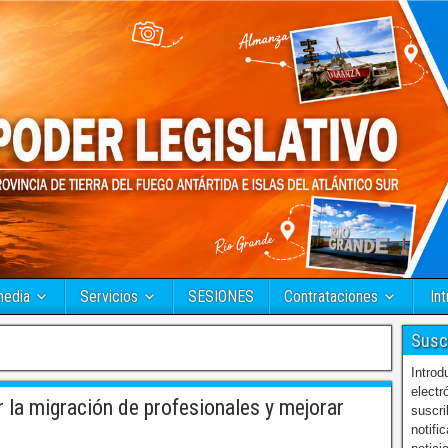
media
Servicios
SESIONES
Contrataciones
Int
Susc
Introd
electr
 la migración de profesionales y mejorar
suscri
notifi