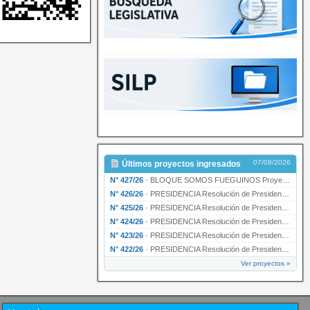
07/08/2026
Últimos proyectos ingresados
N° 427/26
·
BLOQUE SOMOS FUEGUINOS Proyecto de Declaración declarando de interés provincial PRESIDENCI…
N° 426/26
·
PRESIDENCIA Resolución de Presidencia N° 216/26 declarando de interés provincial la labor …
N° 425/26
·
PRESIDENCIA Resolución de Presidencia N° 212/26 declarando de interés provincial el “50° A…
N° 424/26
·
PRESIDENCIA Resolución de Presidencia Nº 210/26 declarando de interés provincial el proyec…
N° 423/26
·
PRESIDENCIA Resolución de Presidencia Nº 209/26 declarando de interés provincial la presen…
N° 422/26
·
PRESIDENCIA Resolución de Presidencia N° 200/26 para su ratificación.
Ver proyectos »