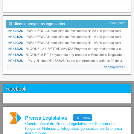
05/08/2026
Últimos proyectos ingresados
N° 422/26
·
PRESIDENCIA Resolución de Presidencia N° 200/26 para su ratificación.
N° 421/26
·
PRESIDENCIA Resolución de Presidencia N° 199/26 para su ratificación.
N° 420/26
·
PRESIDENCIA Resolución de Presidencia N° 198/26 para su ratificación.
N° 419/26
·
BLOQUE LA LIBERTAD AVANZA Proyecto de Ley declarando la esencialidad del servicio educativ…
N° 418/26
·
BLOQUE M.P.F. Proyecto de Ley creando el Ente Único Regulador de servicios públicos de la …
N° 417/26
·
I.P.V. y H. Nota N° 1358/26 Dando cumplimiento al artículo 29 de la Ley provincial N° 1399…
Ver proyectos »
Facebook
Prensa Legislativa
Follow
Cuenta oficial de Prensa Legislativa del Parlamento
fueguino. Noticias y fotografías generadas por la prensa
institucional.