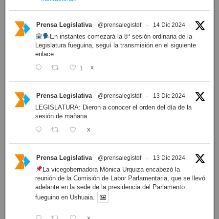
Prensa Legislativa
@prensalegistdf
·
14 Dic 2024
En instantes comezará la 8ª sesión ordinaria de la
Legislatura fueguina, seguí la transmisión en el siguiente
enlace:
1
X
Prensa Legislativa
@prensalegistdf
·
13 Dic 2024
LEGISLATURA: Dieron a conocer el orden del día de la
sesión de mañana
X
Prensa Legislativa
@prensalegistdf
·
13 Dic 2024
La vicegobernadora Mónica Urquiza encabezó la
reunión de la Comisión de Labor Parlamentaria, que se llevó
adelante en la sede de la presidencia del Parlamento
fueguino en Ushuaia.
X