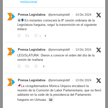
institucional.
Prensa Legislativa
@prensalegistdf
·
14 Dic 2024
En instantes comezará la 8ª sesión ordinaria de la
Legislatura fueguina, seguí la transmisión en el siguiente
enlace:
1
X
Prensa Legislativa
@prensalegistdf
·
13 Dic 2024
LEGISLATURA: Dieron a conocer el orden del día de la
sesión de mañana
X
Prensa Legislativa
@prensalegistdf
·
13 Dic 2024
La vicegobernadora Mónica Urquiza encabezó la
reunión de la Comisión de Labor Parlamentaria, que se llevó
adelante en la sede de la presidencia del Parlamento
fueguino en Ushuaia.