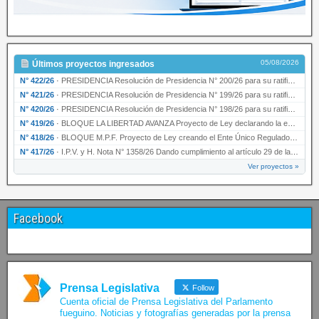
05/08/2026
Últimos proyectos ingresados
N° 422/26
·
PRESIDENCIA Resolución de Presidencia N° 200/26 para su ratificación.
N° 421/26
·
PRESIDENCIA Resolución de Presidencia N° 199/26 para su ratificación.
N° 420/26
·
PRESIDENCIA Resolución de Presidencia N° 198/26 para su ratificación.
N° 419/26
·
BLOQUE LA LIBERTAD AVANZA Proyecto de Ley declarando la esencialidad del servicio educativ…
N° 418/26
·
BLOQUE M.P.F. Proyecto de Ley creando el Ente Único Regulador de servicios públicos de la …
N° 417/26
·
I.P.V. y H. Nota N° 1358/26 Dando cumplimiento al artículo 29 de la Ley provincial N° 1399…
Ver proyectos »
Facebook
Prensa Legislativa
Follow
Cuenta oficial de Prensa Legislativa del Parlamento
fueguino. Noticias y fotografías generadas por la prensa