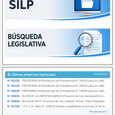
05/08/2026
Últimos proyectos ingresados
N° 422/26
·
PRESIDENCIA Resolución de Presidencia N° 200/26 para su ratificación.
N° 421/26
·
PRESIDENCIA Resolución de Presidencia N° 199/26 para su ratificación.
N° 420/26
·
PRESIDENCIA Resolución de Presidencia N° 198/26 para su ratificación.
N° 419/26
·
BLOQUE LA LIBERTAD AVANZA Proyecto de Ley declarando la esencialidad del servicio educativ…
N° 418/26
·
BLOQUE M.P.F. Proyecto de Ley creando el Ente Único Regulador de servicios públicos de la …
N° 417/26
·
I.P.V. y H. Nota N° 1358/26 Dando cumplimiento al artículo 29 de la Ley provincial N° 1399…
Ver proyectos »