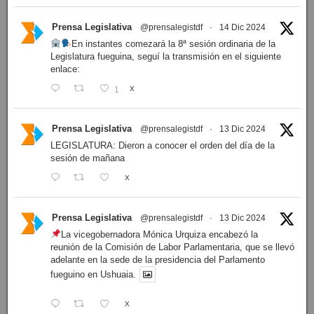
Prensa Legislativa
Follow
Cuenta oficial de Prensa Legislativa del Parlamento
fueguino. Noticias y fotografías generadas por la prensa
institucional.
Prensa Legislativa
@prensalegistdf
·
14 Dic 2024
En instantes comezará la 8ª sesión ordinaria de la
Legislatura fueguina, seguí la transmisión en el siguiente
enlace:
1
X
Prensa Legislativa
@prensalegistdf
·
13 Dic 2024
LEGISLATURA: Dieron a conocer el orden del día de la
sesión de mañana
X
Prensa Legislativa
@prensalegistdf
·
13 Dic 2024
La vicegobernadora Mónica Urquiza encabezó la