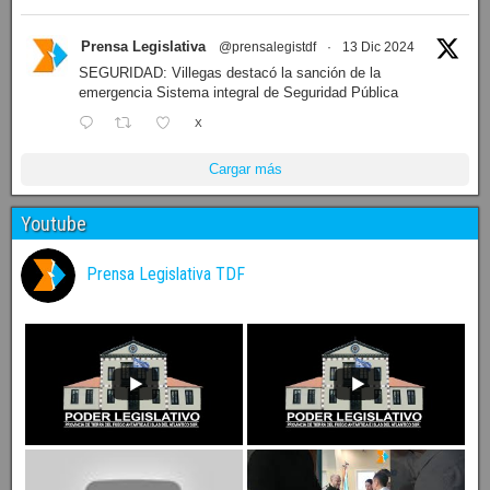
reunión de la Comisión de Labor Parlamentaria, que se llevó
adelante en la sede de la presidencia del Parlamento
fueguino en Ushuaia.
X
Prensa Legislativa
@prensalegistdf
·
13 Dic 2024
SEGURIDAD: Villegas destacó la sanción de la
emergencia Sistema integral de Seguridad Pública
X
Cargar más
Youtube
Prensa Legislativa TDF