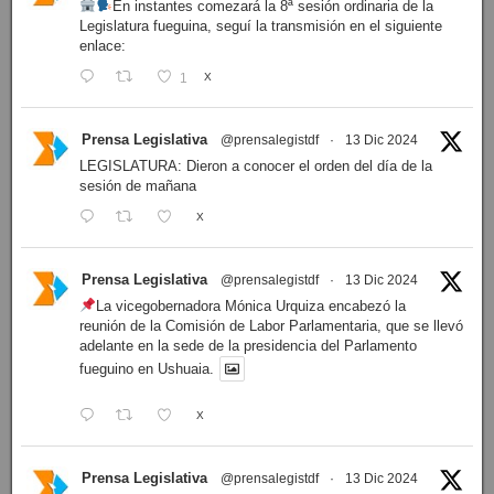
En instantes comezará la 8ª sesión ordinaria de la
Legislatura fueguina, seguí la transmisión en el siguiente
enlace:
1
X
Prensa Legislativa
@prensalegistdf
·
13 Dic 2024
LEGISLATURA: Dieron a conocer el orden del día de la
sesión de mañana
X
Prensa Legislativa
@prensalegistdf
·
13 Dic 2024
La vicegobernadora Mónica Urquiza encabezó la
reunión de la Comisión de Labor Parlamentaria, que se llevó
adelante en la sede de la presidencia del Parlamento
fueguino en Ushuaia.
X
Prensa Legislativa
@prensalegistdf
·
13 Dic 2024