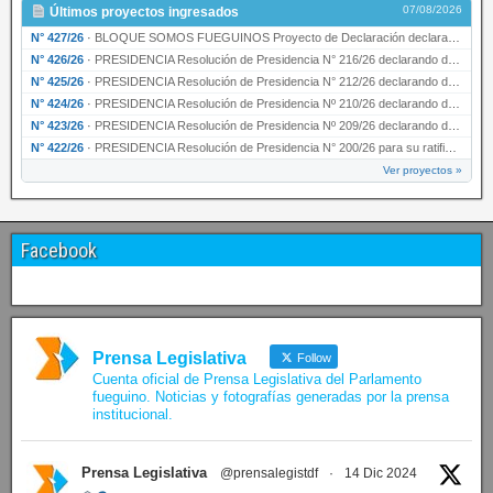
07/08/2026
Últimos proyectos ingresados
N° 427/26
·
BLOQUE SOMOS FUEGUINOS Proyecto de Declaración declarando de interés provincial PRESIDENCI…
N° 426/26
·
PRESIDENCIA Resolución de Presidencia N° 216/26 declarando de interés provincial la labor …
N° 425/26
·
PRESIDENCIA Resolución de Presidencia N° 212/26 declarando de interés provincial el “50° A…
N° 424/26
·
PRESIDENCIA Resolución de Presidencia Nº 210/26 declarando de interés provincial el proyec…
N° 423/26
·
PRESIDENCIA Resolución de Presidencia Nº 209/26 declarando de interés provincial la presen…
N° 422/26
·
PRESIDENCIA Resolución de Presidencia N° 200/26 para su ratificación.
Ver proyectos »
Facebook
Prensa Legislativa
Follow
Cuenta oficial de Prensa Legislativa del Parlamento
fueguino. Noticias y fotografías generadas por la prensa
institucional.
Prensa Legislativa
@prensalegistdf
·
14 Dic 2024