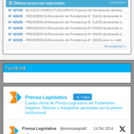
07/08/2026
Últimos proyectos ingresados
N° 427/26
·
BLOQUE SOMOS FUEGUINOS Proyecto de Declaración declarando de interés provincial PRESIDENCI…
N° 426/26
·
PRESIDENCIA Resolución de Presidencia N° 216/26 declarando de interés provincial la labor …
N° 425/26
·
PRESIDENCIA Resolución de Presidencia N° 212/26 declarando de interés provincial el “50° A…
N° 424/26
·
PRESIDENCIA Resolución de Presidencia Nº 210/26 declarando de interés provincial el proyec…
N° 423/26
·
PRESIDENCIA Resolución de Presidencia Nº 209/26 declarando de interés provincial la presen…
N° 422/26
·
PRESIDENCIA Resolución de Presidencia N° 200/26 para su ratificación.
Ver proyectos »
Facebook
Prensa Legislativa
Follow
Cuenta oficial de Prensa Legislativa del Parlamento
fueguino. Noticias y fotografías generadas por la prensa
institucional.
Prensa Legislativa
@prensalegistdf
·
14 Dic 2024