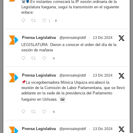
En instantes comezará la 8ª sesión ordinaria de la
Legislatura fueguina, seguí la transmisión en el siguiente
enlace:
1
X
Prensa Legislativa
@prensalegistdf
·
13 Dic 2024
LEGISLATURA: Dieron a conocer el orden del día de la
sesión de mañana
X
Prensa Legislativa
@prensalegistdf
·
13 Dic 2024
La vicegobernadora Mónica Urquiza encabezó la
reunión de la Comisión de Labor Parlamentaria, que se llevó
adelante en la sede de la presidencia del Parlamento
fueguino en Ushuaia.
X
Prensa Legislativa
@prensalegistdf
·
13 Dic 2024