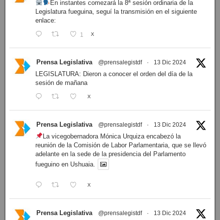
En instantes comezará la 8ª sesión ordinaria de la
Legislatura fueguina, seguí la transmisión en el siguiente
enlace:
1
X
Prensa Legislativa
@prensalegistdf
·
13 Dic 2024
LEGISLATURA: Dieron a conocer el orden del día de la
sesión de mañana
X
Prensa Legislativa
@prensalegistdf
·
13 Dic 2024
La vicegobernadora Mónica Urquiza encabezó la
reunión de la Comisión de Labor Parlamentaria, que se llevó
adelante en la sede de la presidencia del Parlamento
fueguino en Ushuaia.
X
Prensa Legislativa
@prensalegistdf
·
13 Dic 2024