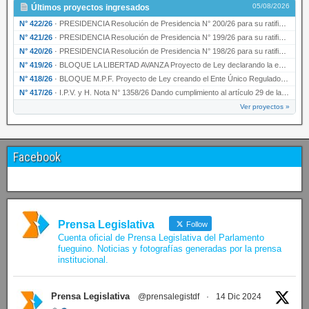
05/08/2026
Últimos proyectos ingresados
N° 422/26
·
PRESIDENCIA Resolución de Presidencia N° 200/26 para su ratificación.
N° 421/26
·
PRESIDENCIA Resolución de Presidencia N° 199/26 para su ratificación.
N° 420/26
·
PRESIDENCIA Resolución de Presidencia N° 198/26 para su ratificación.
N° 419/26
·
BLOQUE LA LIBERTAD AVANZA Proyecto de Ley declarando la esencialidad del servicio educativ…
N° 418/26
·
BLOQUE M.P.F. Proyecto de Ley creando el Ente Único Regulador de servicios públicos de la …
N° 417/26
·
I.P.V. y H. Nota N° 1358/26 Dando cumplimiento al artículo 29 de la Ley provincial N° 1399…
Ver proyectos »
Facebook
Prensa Legislativa
Follow
Cuenta oficial de Prensa Legislativa del Parlamento
fueguino. Noticias y fotografías generadas por la prensa
institucional.
Prensa Legislativa
@prensalegistdf
·
14 Dic 2024