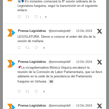
En instantes comezará la 8ª sesión ordinaria de la
Legislatura fueguina, seguí la transmisión en el siguiente
enlace:
1
X
Prensa Legislativa
@prensalegistdf
·
13 Dic 2024
LEGISLATURA: Dieron a conocer el orden del día de la
sesión de mañana
X
Prensa Legislativa
@prensalegistdf
·
13 Dic 2024
La vicegobernadora Mónica Urquiza encabezó la
reunión de la Comisión de Labor Parlamentaria, que se llevó
adelante en la sede de la presidencia del Parlamento
fueguino en Ushuaia.
X
Prensa Legislativa
@prensalegistdf
·
13 Dic 2024