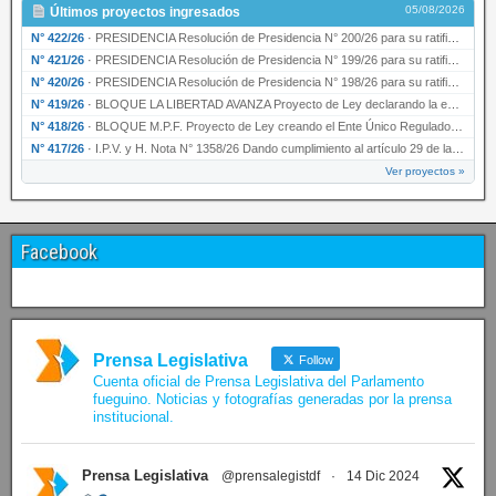
05/08/2026
Últimos proyectos ingresados
N° 422/26
·
PRESIDENCIA Resolución de Presidencia N° 200/26 para su ratificación.
N° 421/26
·
PRESIDENCIA Resolución de Presidencia N° 199/26 para su ratificación.
N° 420/26
·
PRESIDENCIA Resolución de Presidencia N° 198/26 para su ratificación.
N° 419/26
·
BLOQUE LA LIBERTAD AVANZA Proyecto de Ley declarando la esencialidad del servicio educativ…
N° 418/26
·
BLOQUE M.P.F. Proyecto de Ley creando el Ente Único Regulador de servicios públicos de la …
N° 417/26
·
I.P.V. y H. Nota N° 1358/26 Dando cumplimiento al artículo 29 de la Ley provincial N° 1399…
Ver proyectos »
Facebook
Prensa Legislativa
Follow
Cuenta oficial de Prensa Legislativa del Parlamento
fueguino. Noticias y fotografías generadas por la prensa
institucional.
Prensa Legislativa
@prensalegistdf
·
14 Dic 2024