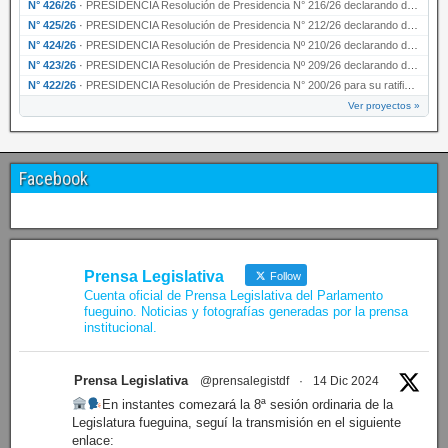
N° 426/26
·
PRESIDENCIA Resolución de Presidencia N° 216/26 declarando de interés provincial la labor …
N° 425/26
·
PRESIDENCIA Resolución de Presidencia N° 212/26 declarando de interés provincial el “50° A…
N° 424/26
·
PRESIDENCIA Resolución de Presidencia Nº 210/26 declarando de interés provincial el proyec…
N° 423/26
·
PRESIDENCIA Resolución de Presidencia Nº 209/26 declarando de interés provincial la presen…
N° 422/26
·
PRESIDENCIA Resolución de Presidencia N° 200/26 para su ratificación.
Ver proyectos »
Facebook
Prensa Legislativa
Follow
Cuenta oficial de Prensa Legislativa del Parlamento
fueguino. Noticias y fotografías generadas por la prensa
institucional.
Prensa Legislativa
@prensalegistdf
·
14 Dic 2024
En instantes comezará la 8ª sesión ordinaria de la
Legislatura fueguina, seguí la transmisión en el siguiente
enlace: