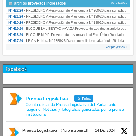
05/08/2026
Últimos proyectos ingresados
N° 422/26
·
PRESIDENCIA Resolución de Presidencia N° 200/26 para su ratificación.
N° 421/26
·
PRESIDENCIA Resolución de Presidencia N° 199/26 para su ratificación.
N° 420/26
·
PRESIDENCIA Resolución de Presidencia N° 198/26 para su ratificación.
N° 419/26
·
BLOQUE LA LIBERTAD AVANZA Proyecto de Ley declarando la esencialidad del servicio educativ…
N° 418/26
·
BLOQUE M.P.F. Proyecto de Ley creando el Ente Único Regulador de servicios públicos de la …
N° 417/26
·
I.P.V. y H. Nota N° 1358/26 Dando cumplimiento al artículo 29 de la Ley provincial N° 1399…
Ver proyectos »
Facebook
Prensa Legislativa
Follow
Cuenta oficial de Prensa Legislativa del Parlamento
fueguino. Noticias y fotografías generadas por la prensa
institucional.
Prensa Legislativa
@prensalegistdf
·
14 Dic 2024