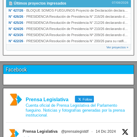
07/08/2026
Últimos proyectos ingresados
N° 427/26
·
BLOQUE SOMOS FUEGUINOS Proyecto de Declaración declarando de interés provincial PRESIDENCI…
N° 426/26
·
PRESIDENCIA Resolución de Presidencia N° 216/26 declarando de interés provincial la labor …
N° 425/26
·
PRESIDENCIA Resolución de Presidencia N° 212/26 declarando de interés provincial el “50° A…
N° 424/26
·
PRESIDENCIA Resolución de Presidencia Nº 210/26 declarando de interés provincial el proyec…
N° 423/26
·
PRESIDENCIA Resolución de Presidencia Nº 209/26 declarando de interés provincial la presen…
N° 422/26
·
PRESIDENCIA Resolución de Presidencia N° 200/26 para su ratificación.
Ver proyectos »
Facebook
Prensa Legislativa
Follow
Cuenta oficial de Prensa Legislativa del Parlamento
fueguino. Noticias y fotografías generadas por la prensa
institucional.
Prensa Legislativa
@prensalegistdf
·
14 Dic 2024