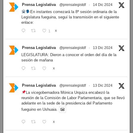
Prensa Legislativa
@prensalegistdf
·
14 Dic 2024
En instantes comezará la 8ª sesión ordinaria de la
Legislatura fueguina, seguí la transmisión en el siguiente
enlace:
1
X
Prensa Legislativa
@prensalegistdf
·
13 Dic 2024
LEGISLATURA: Dieron a conocer el orden del día de la
sesión de mañana
X
Prensa Legislativa
@prensalegistdf
·
13 Dic 2024
La vicegobernadora Mónica Urquiza encabezó la
reunión de la Comisión de Labor Parlamentaria, que se llevó
adelante en la sede de la presidencia del Parlamento
fueguino en Ushuaia.
X