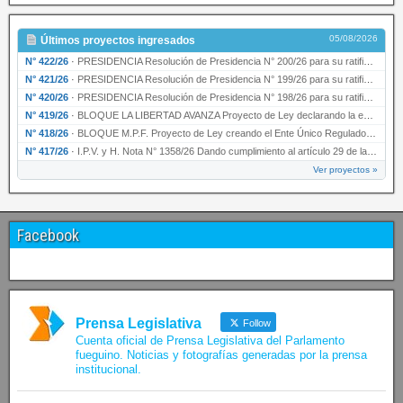
05/08/2026
Últimos proyectos ingresados
N° 422/26
·
PRESIDENCIA Resolución de Presidencia N° 200/26 para su ratificación.
N° 421/26
·
PRESIDENCIA Resolución de Presidencia N° 199/26 para su ratificación.
N° 420/26
·
PRESIDENCIA Resolución de Presidencia N° 198/26 para su ratificación.
N° 419/26
·
BLOQUE LA LIBERTAD AVANZA Proyecto de Ley declarando la esencialidad del servicio educativ…
N° 418/26
·
BLOQUE M.P.F. Proyecto de Ley creando el Ente Único Regulador de servicios públicos de la …
N° 417/26
·
I.P.V. y H. Nota N° 1358/26 Dando cumplimiento al artículo 29 de la Ley provincial N° 1399…
Ver proyectos »
Facebook
Prensa Legislativa
Follow
Cuenta oficial de Prensa Legislativa del Parlamento
fueguino. Noticias y fotografías generadas por la prensa
institucional.