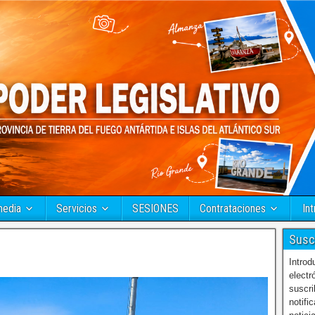
media
Servicios
SESIONES
Contrataciones
Int
Susc
Introd
electr
suscri
notifi