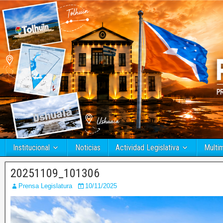
Institucional
Noticias
Actividad Legislativa
Multi
20251109_101306
Prensa Legislatura
10/11/2025