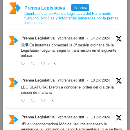
Prensa Legislativa
Follow
Cuenta oficial de Prensa Legislativa del Parlamento
fueguino. Noticias y fotografías generadas por la prensa
institucional.
Prensa Legislativa
@prensalegistdf
·
14 Dic 2024
En instantes comezará la 8ª sesión ordinaria de la
Legislatura fueguina, seguí la transmisión en el siguiente
enlace:
1
X
Prensa Legislativa
@prensalegistdf
·
13 Dic 2024
LEGISLATURA: Dieron a conocer el orden del día de la
sesión de mañana
X
Prensa Legislativa
@prensalegistdf
·
13 Dic 2024
La vicegobernadora Mónica Urquiza encabezó la
reunión de la Comisión de Labor Parlamentaria, que se llevó