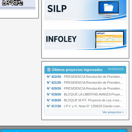
05/08/2026
Últimos proyectos ingresados
N° 422/26
·
PRESIDENCIA Resolución de Presidencia N° 200/26 para su ratificación.
N° 421/26
·
PRESIDENCIA Resolución de Presidencia N° 199/26 para su ratificación.
N° 420/26
·
PRESIDENCIA Resolución de Presidencia N° 198/26 para su ratificación.
N° 419/26
·
BLOQUE LA LIBERTAD AVANZA Proyecto de Ley declarando la esencialidad del servicio educativ…
N° 418/26
·
BLOQUE M.P.F. Proyecto de Ley creando el Ente Único Regulador de servicios públicos de la …
N° 417/26
·
I.P.V. y H. Nota N° 1358/26 Dando cumplimiento al artículo 29 de la Ley provincial N° 1399…
Ver proyectos »