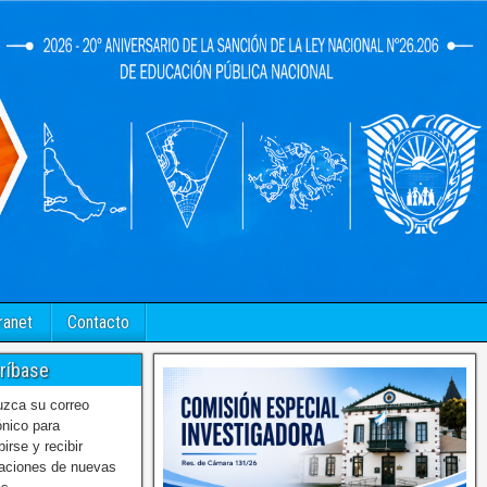
ranet
Contacto
ríbase
uzca su correo
ónico para
birse y recibir
caciones de nuevas