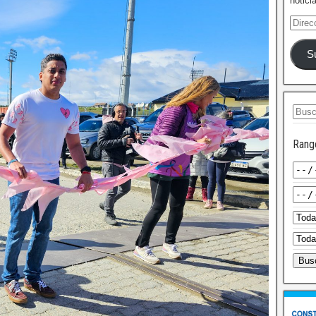
notici
S
Rang