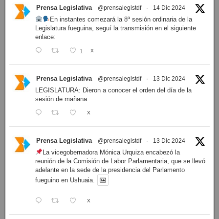
Prensa Legislativa
@prensalegistdf
·
14 Dic 2024
En instantes comezará la 8ª sesión ordinaria de la
Legislatura fueguina, seguí la transmisión en el siguiente
enlace:
1
X
Prensa Legislativa
@prensalegistdf
·
13 Dic 2024
LEGISLATURA: Dieron a conocer el orden del día de la
sesión de mañana
X
Prensa Legislativa
@prensalegistdf
·
13 Dic 2024
La vicegobernadora Mónica Urquiza encabezó la
reunión de la Comisión de Labor Parlamentaria, que se llevó
adelante en la sede de la presidencia del Parlamento
fueguino en Ushuaia.
X