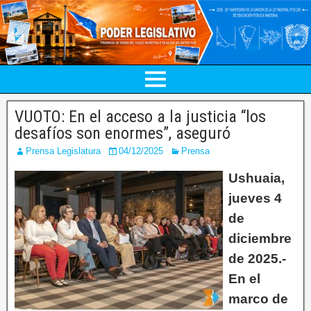
VUOTO: En el acceso a la justicia “los
desafíos son enormes”, aseguró
Prensa Legislatura
04/12/2025
Prensa
Ushuaia,
jueves 4
de
diciembre
de 2025.-
En el
marco de