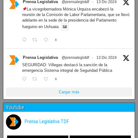
LEGISLATURA: Dieron a conocer el orden del día de la
sesión de mañana
X
Prensa Legislativa
@prensalegistdf
·
13 Dic 2024
La vicegobernadora Mónica Urquiza encabezó la
reunión de la Comisión de Labor Parlamentaria, que se llevó
adelante en la sede de la presidencia del Parlamento
fueguino en Ushuaia.
X
Prensa Legislativa
@prensalegistdf
·
13 Dic 2024
SEGURIDAD: Villegas destacó la sanción de la
emergencia Sistema integral de Seguridad Pública
X
Cargar más