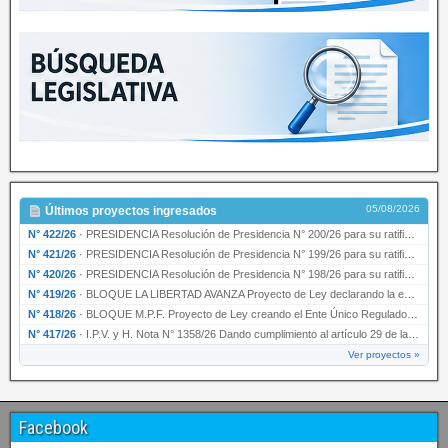
05/08/2026
Últimos proyectos ingresados
N° 422/26
·
PRESIDENCIA Resolución de Presidencia N° 200/26 para su ratificación.
N° 421/26
·
PRESIDENCIA Resolución de Presidencia N° 199/26 para su ratificación.
N° 420/26
·
PRESIDENCIA Resolución de Presidencia N° 198/26 para su ratificación.
N° 419/26
·
BLOQUE LA LIBERTAD AVANZA Proyecto de Ley declarando la esencialidad del servicio educativ…
N° 418/26
·
BLOQUE M.P.F. Proyecto de Ley creando el Ente Único Regulador de servicios públicos de la …
N° 417/26
·
I.P.V. y H. Nota N° 1358/26 Dando cumplimiento al artículo 29 de la Ley provincial N° 1399…