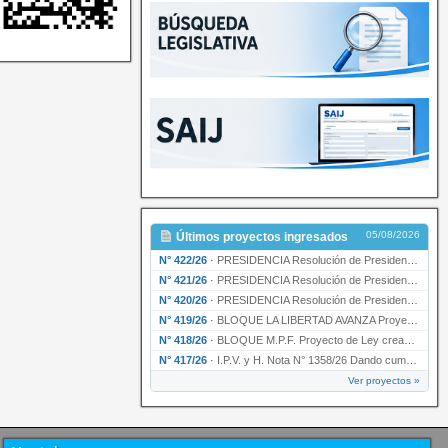
05/08/2026
Últimos proyectos ingresados
N° 422/26
·
PRESIDENCIA Resolución de Presidencia N° 200/26 para su ratificación.
N° 421/26
·
PRESIDENCIA Resolución de Presidencia N° 199/26 para su ratificación.
N° 420/26
·
PRESIDENCIA Resolución de Presidencia N° 198/26 para su ratificación.
N° 419/26
·
BLOQUE LA LIBERTAD AVANZA Proyecto de Ley declarando la esencialidad del servicio educativ…
N° 418/26
·
BLOQUE M.P.F. Proyecto de Ley creando el Ente Único Regulador de servicios públicos de la …
N° 417/26
·
I.P.V. y H. Nota N° 1358/26 Dando cumplimiento al artículo 29 de la Ley provincial N° 1399…
Ver proyectos »