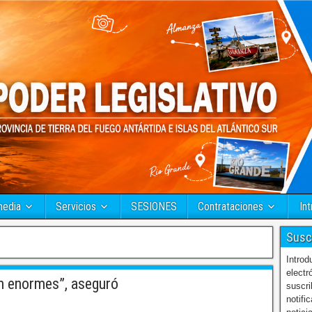
media
Servicios
SESIONES
Contrataciones
Int
Susc
Introd
electr
on enormes”, aseguró
suscri
notifi