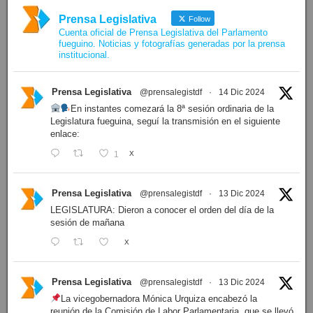
Prensa Legislativa
Follow
Cuenta oficial de Prensa Legislativa del Parlamento
fueguino. Noticias y fotografías generadas por la prensa
institucional.
Prensa Legislativa
@prensalegistdf
·
14 Dic 2024
En instantes comezará la 8ª sesión ordinaria de la
Legislatura fueguina, seguí la transmisión en el siguiente
enlace:
1
X
Prensa Legislativa
@prensalegistdf
·
13 Dic 2024
LEGISLATURA: Dieron a conocer el orden del día de la
sesión de mañana
X
Prensa Legislativa
@prensalegistdf
·
13 Dic 2024
La vicegobernadora Mónica Urquiza encabezó la
reunión de la Comisión de Labor Parlamentaria, que se llevó