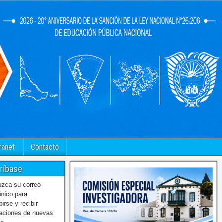
ranet
Contacto
ríbase
uzca su correo
ónico para
birse y recibir
caciones de nuevas