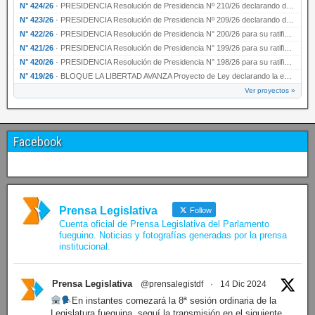
N° 424/26
·
PRESIDENCIA Resolución de Presidencia Nº 210/26 declarando de interés provincial el proyec…
N° 423/26
·
PRESIDENCIA Resolución de Presidencia Nº 209/26 declarando de interés provincial la presen…
N° 422/26
·
PRESIDENCIA Resolución de Presidencia N° 200/26 para su ratificación.
N° 421/26
·
PRESIDENCIA Resolución de Presidencia N° 199/26 para su ratificación.
N° 420/26
·
PRESIDENCIA Resolución de Presidencia N° 198/26 para su ratificación.
N° 419/26
·
BLOQUE LA LIBERTAD AVANZA Proyecto de Ley declarando la esencialidad del servicio educativ…
Ver proyectos »
Facebook
Prensa Legislativa
Follow
Cuenta oficial de Prensa Legislativa del Parlamento
fueguino. Noticias y fotografías generadas por la prensa
institucional.
Prensa Legislativa
@prensalegistdf
·
14 Dic 2024
En instantes comezará la 8ª sesión ordinaria de la
Legislatura fueguina, seguí la transmisión en el siguiente