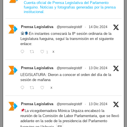
Cuenta oficial de Prensa Legislativa del Parlamento
fueguino. Noticias y fotografías generadas por la prensa
institucional.
Prensa Legislativa
@prensalegistdf
·
14 Dic 2024
En instantes comezará la 8ª sesión ordinaria de la
Legislatura fueguina, seguí la transmisión en el siguiente
enlace:
1
X
Prensa Legislativa
@prensalegistdf
·
13 Dic 2024
LEGISLATURA: Dieron a conocer el orden del día de la
sesión de mañana
X
Prensa Legislativa
@prensalegistdf
·
13 Dic 2024
La vicegobernadora Mónica Urquiza encabezó la
reunión de la Comisión de Labor Parlamentaria, que se llevó
adelante en la sede de la presidencia del Parlamento
fueguino en Ushuaia.