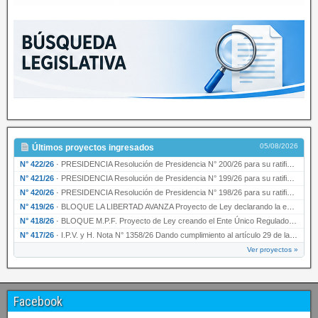
05/08/2026
Últimos proyectos ingresados
N° 422/26
·
PRESIDENCIA Resolución de Presidencia N° 200/26 para su ratificación.
N° 421/26
·
PRESIDENCIA Resolución de Presidencia N° 199/26 para su ratificación.
N° 420/26
·
PRESIDENCIA Resolución de Presidencia N° 198/26 para su ratificación.
N° 419/26
·
BLOQUE LA LIBERTAD AVANZA Proyecto de Ley declarando la esencialidad del servicio educativ…
N° 418/26
·
BLOQUE M.P.F. Proyecto de Ley creando el Ente Único Regulador de servicios públicos de la …
N° 417/26
·
I.P.V. y H. Nota N° 1358/26 Dando cumplimiento al artículo 29 de la Ley provincial N° 1399…
Ver proyectos »
Facebook