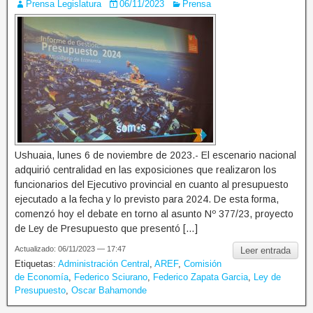
Prensa Legislatura
06/11/2023
Prensa
Ushuaia, lunes 6 de noviembre de 2023.- El escenario nacional
adquirió centralidad en las exposiciones que realizaron los
funcionarios del Ejecutivo provincial en cuanto al presupuesto
ejecutado a la fecha y lo previsto para 2024. De esta forma,
comenzó hoy el debate en torno al asunto Nº 377/23, proyecto
de Ley de Presupuesto que presentó […]
Actualizado: 06/11/2023 — 17:47
Leer entrada
Etiquetas:
Administración Central
,
AREF
,
Comisión
de Economía
,
Federico Sciurano
,
Federico Zapata Garcia
,
Ley de
Presupuesto
,
Oscar Bahamonde