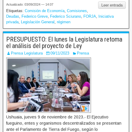
Actualizado: 03/09/2024 — 14:07
Leer entrada
Etiquetas:
Comisión de Economía
,
Comisiones
,
Deudas
,
Federico Greve
,
Federico Sciurano
,
FORJA
,
Iniciativa
privada
,
Legislación General
,
régimen
PRESUPUESTO: El lunes la Legislatura retoma
el análisis del proyecto de Ley
Prensa Legislatura
09/11/2023
Prensa
Ushuaia, jueves 9 de noviembre de 2023.- El Ejecutivo
fueguino, entes y organismos descentralizados se presentan
ante el Parlamento de Tierra del Fuego, según lo