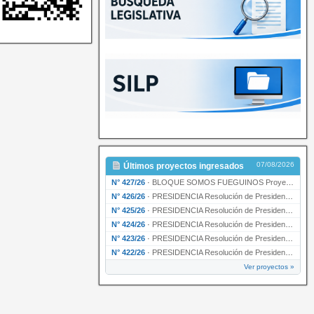
07/08/2026
Últimos proyectos ingresados
N° 427/26
·
BLOQUE SOMOS FUEGUINOS Proyecto de Declaración declarando de interés provincial PRESIDENCI…
N° 426/26
·
PRESIDENCIA Resolución de Presidencia N° 216/26 declarando de interés provincial la labor …
N° 425/26
·
PRESIDENCIA Resolución de Presidencia N° 212/26 declarando de interés provincial el “50° A…
N° 424/26
·
PRESIDENCIA Resolución de Presidencia Nº 210/26 declarando de interés provincial el proyec…
N° 423/26
·
PRESIDENCIA Resolución de Presidencia Nº 209/26 declarando de interés provincial la presen…
N° 422/26
·
PRESIDENCIA Resolución de Presidencia N° 200/26 para su ratificación.
Ver proyectos »