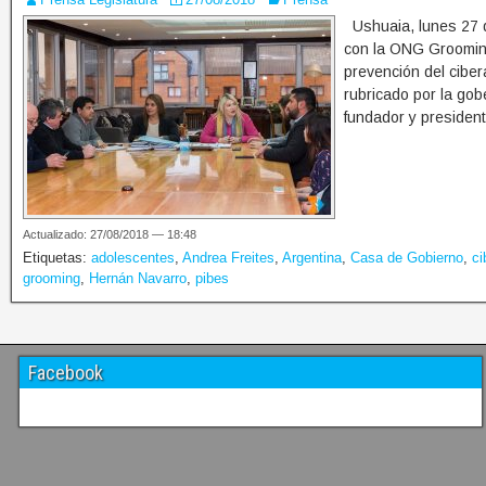
Ushuaia, lunes 27 d
con la ONG Grooming
prevención del ciber
rubricado por la go
fundador y presiden
Actualizado: 27/08/2018 — 18:48
Etiquetas:
adolescentes
,
Andrea Freites
,
Argentina
,
Casa de Gobierno
,
ci
grooming
,
Hernán Navarro
,
pibes
Facebook