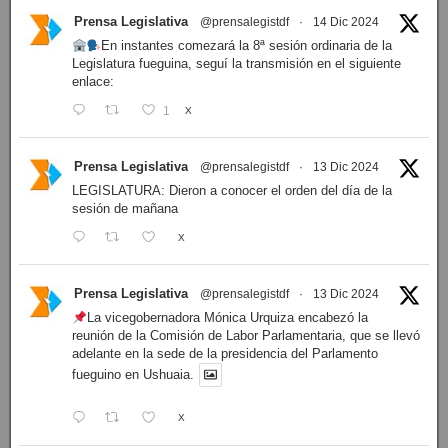
Prensa Legislativa
@prensalegistdf
·
14 Dic 2024
En instantes comezará la 8ª sesión ordinaria de la
Legislatura fueguina, seguí la transmisión en el siguiente
enlace:
1
X
Prensa Legislativa
@prensalegistdf
·
13 Dic 2024
LEGISLATURA: Dieron a conocer el orden del día de la
sesión de mañana
X
Prensa Legislativa
@prensalegistdf
·
13 Dic 2024
La vicegobernadora Mónica Urquiza encabezó la
reunión de la Comisión de Labor Parlamentaria, que se llevó
adelante en la sede de la presidencia del Parlamento
fueguino en Ushuaia.
X