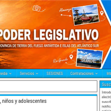
media
Servicios
SESIONES
Contrataciones
Int
Susc
Introd
electr
, niños y adolescentes
suscri
notifi