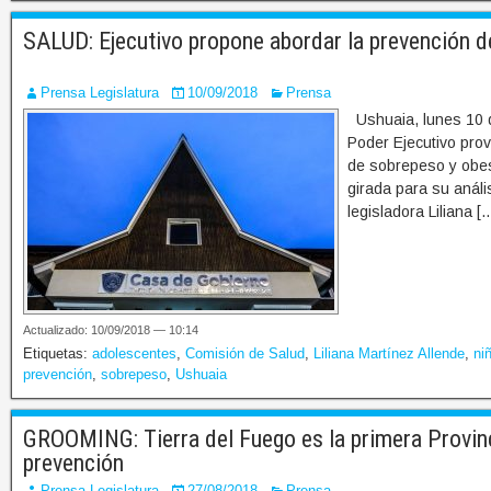
SALUD: Ejecutivo propone abordar la prevención d
Prensa Legislatura
10/09/2018
Prensa
Ushuaia, lunes 10 d
Poder Ejecutivo prov
de sobrepeso y obes
girada para su análi
legisladora Liliana [
Actualizado: 10/09/2018 — 10:14
Etiquetas:
adolescentes
,
Comisión de Salud
,
Liliana Martínez Allende
,
ni
prevención
,
sobrepeso
,
Ushuaia
GROOMING: Tierra del Fuego es la primera Provinc
prevención
Prensa Legislatura
27/08/2018
Prensa