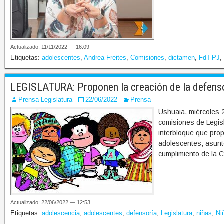
Actualizado: 11/11/2022 — 16:09
Etiquetas:
adolescentes
,
Andrea Freites
,
Comisiones
,
dictamen
,
FdT-PJ
,
LEGISLATURA: Proponen la creación de la defenso
Prensa Legislatura
22/06/2022
Prensa
Ushuaia, miércoles 2
comisiones de Legis
interbloque que prop
adolescentes, asunto
cumplimiento de la 
Actualizado: 22/06/2022 — 12:53
Etiquetas:
adolescencia
,
adolescentes
,
defensoría
,
Legislatura
,
niñas
,
Ni